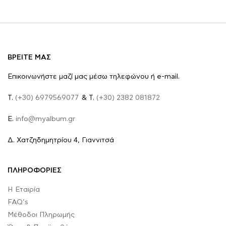
ΒΡΕΙΤΕ ΜΑΣ
Επικοινωνήστε μαζί μας μέσω τηλεφώνου ή e-mail.
Τ.
(+30) 6979569077
& Τ.
(+30) 2382 081872
E.
info@myalbum.gr
Δ. Χατζηδημητρίου 4, Γιαννιτσά
ΠΛΗΡΟΦΟΡΙΕΣ
Η Εταιρία
FAQ’s
Μέθοδοι Πληρωμής