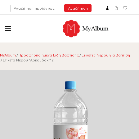
Αναζήτηση
Αναζήτηση
για:
open
myalbum.gr
Print your memories online!
MyAlbum
/
Προσωποποιημένα Είδη Βάφτισης
/
Ετικέτες Νερού για Βάπτιση
/ Ετικέτα Νερού “Αρκουδάκι” 2