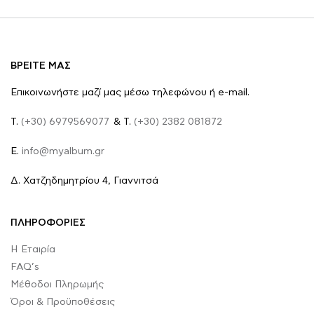
ΒΡΕΙΤΕ ΜΑΣ
Επικοινωνήστε μαζί μας μέσω τηλεφώνου ή e-mail.
Τ.
(+30) 6979569077
& Τ.
(+30) 2382 081872
E.
info@myalbum.gr
Δ. Χατζηδημητρίου 4, Γιαννιτσά
ΠΛΗΡΟΦΟΡΙΕΣ
Η Εταιρία
FAQ’s
Μέθοδοι Πληρωμής
Όροι & Προϋποθέσεις