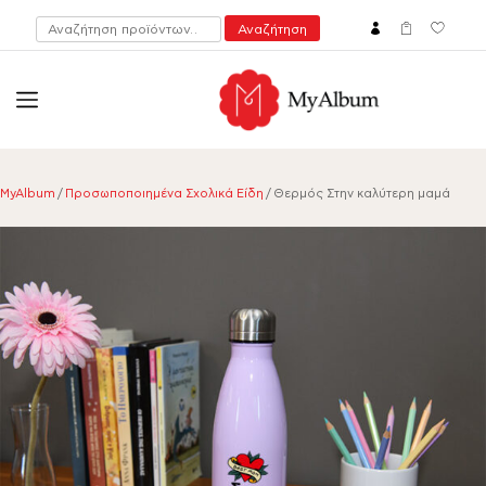
Αναζήτηση
Αναζήτηση
για:
open
myalbum.gr
Print your memories online!
MyAlbum
/
Προσωποποιημένα Σχολικά Είδη
/ Θερμός Στην καλύτερη μαμά