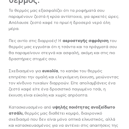
θερμός:
Το θερμός μας εξασφαλίζει ότι τα ροφήματά σου
παραμένουν ζεστά ή κρύα αντίστοιχα, για αρκετές ώρες.
Απόλαυσε ζεστό καφέ το πρωί ή δροσερό νερό όλη
μέρα.
Πες αντίο στις διαρροές! Η
αεροστεγής
σφράγιση
του
θερμός μας εγγυάται ότι η τσάντα και τα πράγματά σου
θα παραμείνουν στεγνά και ασφαλή, ακόμη και στις πιο
δραστήριες στιγμές σου.
Σχεδιασμένο για
ευκολία
, το καπάκι του θερμός
επιτρέπει την ομαλή και ελεγχόμενη έκχυση, μειώνοντας
τον κίνδυνο τυχαίων διαρροών. Είτε απολαμβάνεις ένα
ζεστό καφέ είτε ένα δροσιστικό παγωμένο τσάι, η
έκχυση είναι εύκολη και χωρίς απρόοπτα.
Κατασκευασμένο από
υψηλής ποιότητας ανοξείδωτο
ατσάλι,
θερμός μας διαθέτει κομψό, διαχρονικό
σχεδιασμό που δεν είναι μόνο οπτικά ελκυστικός, αλλά
και κατασκευασμένος για να αντέχει στις απαιτήσεις της