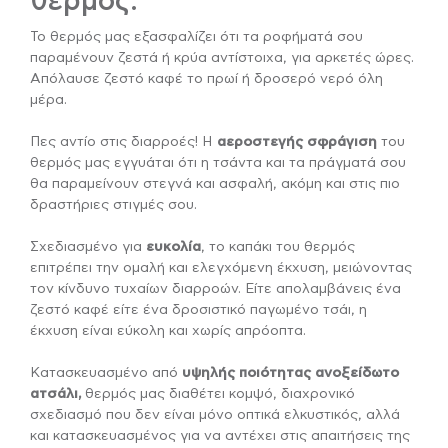
θερμός:
Το θερμός μας εξασφαλίζει ότι τα ροφήματά σου
παραμένουν ζεστά ή κρύα αντίστοιχα, για αρκετές ώρες.
Απόλαυσε ζεστό καφέ το πρωί ή δροσερό νερό όλη
μέρα.
Πες αντίο στις διαρροές! Η
αεροστεγής
σφράγιση
του
θερμός μας εγγυάται ότι η τσάντα και τα πράγματά σου
θα παραμείνουν στεγνά και ασφαλή, ακόμη και στις πιο
δραστήριες στιγμές σου.
Σχεδιασμένο για
ευκολία
, το καπάκι του θερμός
επιτρέπει την ομαλή και ελεγχόμενη έκχυση, μειώνοντας
τον κίνδυνο τυχαίων διαρροών. Είτε απολαμβάνεις ένα
ζεστό καφέ είτε ένα δροσιστικό παγωμένο τσάι, η
έκχυση είναι εύκολη και χωρίς απρόοπτα.
Κατασκευασμένο από
υψηλής ποιότητας ανοξείδωτο
ατσάλι,
θερμός μας διαθέτει κομψό, διαχρονικό
σχεδιασμό που δεν είναι μόνο οπτικά ελκυστικός, αλλά
και κατασκευασμένος για να αντέχει στις απαιτήσεις της