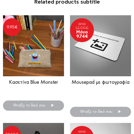
Related products subtitle
από
9.95
€
12.99
€
Μόνο
9.74
€
Κασετίνα Blue Monster
Mousepad με φωτογραφία
Κασετίνα σχολική
Δημιούργησε πανεύκολα το
καλύτερο mousepad!
Φτιάξε το δικό σου
Φτιάξε το δικό σου
από