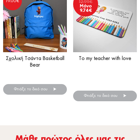
19.00
€
12.99
€
Μόνο
9.74
€
Σχολική Τσάντα Basketball
To my teacher with love
Bear
Ένα πρωτότυπο δώρο για την
Σχολική τσάντα πλάτης
αρχή της νέας σχολικής
χρονιάς!
Φτιάξε το δικό σου
Φτιάξε το δικό σου
Μάθε πρώτος όλες µας τις