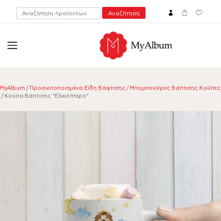
Αναζήτηση
Αναζήτηση
για:
open
myalbum.gr
Print your memories online!
MyAlbum
/
Προσωποποιημένα Είδη Βάφτισης
/
Μπομπονιέρες Βάπτισης Κούπες
/ Κούπα Βάπτισης “Ελικόπτερο”