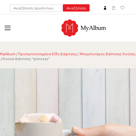
Αναζήτηση
Αναζήτηση
για:
open
myalbum.gr
Print your memories online!
MyAlbum
/
Προσωποποιημένα Είδη Βάφτισης
/
Μπομπονιέρες Βάπτισης Κούπες
/ Κούπα Βάπτισης “princess”