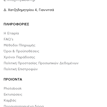
E.
info@myalbum.gr
Δ. Χατζηδημητρίου 4, Γιαννιτσά
ΠΛΗΡΟΦΟΡΙΕΣ
Η Εταιρία
FAQ’s
Μέθοδοι Πληρωμής
Όροι & Προϋποθέσεις
Χρόνοι Παράδοσης
Πολιτική Προστασίας Προσωπικών Δεδομένων
Πολιτική Επιστροφών
ΠΡΟΙΟΝΤΑ
Photobook
Εκτυπώσεις
Καμβάς
Προσωποποιημένα δώρα