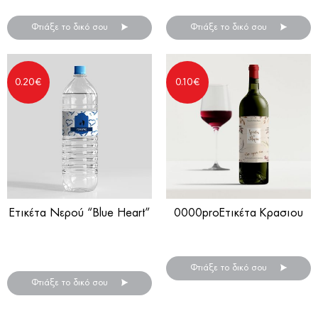
Φτιάξε το δικό σου
Φτιάξε το δικό σου
0.20
€
0.10
€
Ετικέτα Νερού “Blue Heart”
0000proΕτικέτα Κρασιου
Αυτοκόλλητες ετικέτες για
Ξύλινο Μπρελόκ
μπουκάλια νερού
Φτιάξε το δικό σου
Φτιάξε το δικό σου