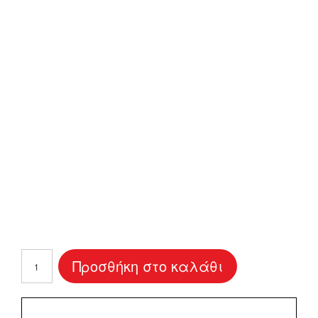
Ποδιά
Προσθήκη στο καλάθι
Nονού
"Αρκουδακι"2
ποσότητα