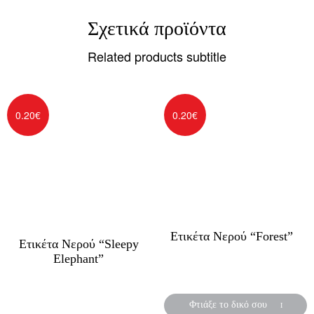
Σχετικά προϊόντα
Related products subtitle
0.20
€
0.20
€
Ετικέτα Νερού “Forest”
Ετικέτα Νερού “Sleepy
Elephant”
Αυτοκόλλητες ετικέτες για
μπουκάλια νερού
Αυτοκόλλητες ετικέτες για
μπουκάλια νερού
Φτιάξε το δικό σου