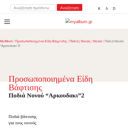
Αναζήτηση
Αναζήτηση
για:
open
myalbum.gr
Print your memories online!
MyAlbum
/
Προσωποποιημένα Είδη Βάφτισης
/
Ποδιές Νονάς / Νονού
/ Ποδιά Nονού
“Αρκουδακι”2
Προσωποποιημένα Είδη
Βάφτισης
Ποδιά Nονού “Αρκουδακι”2
Ποδιά βάπτισης
για τους νονούς