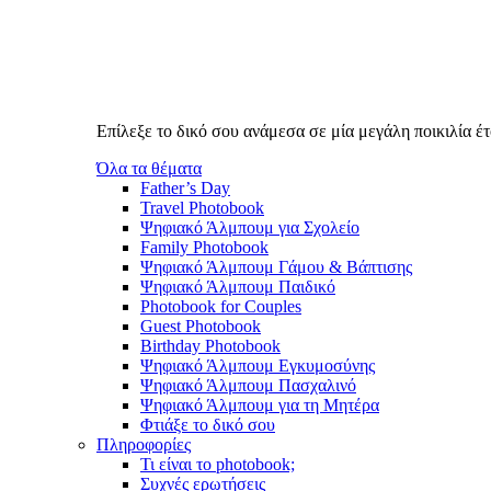
Επίλεξε το δικό σου ανάμεσα σε μία μεγάλη ποικιλία 
Όλα τα θέματα
Father’s Day
Travel Photobook
Ψηφιακό Άλμπουμ για Σχολείο
Family Photobook
Ψηφιακό Άλμπουμ Γάμου & Βάπτισης
Ψηφιακό Άλμπουμ Παιδικό
Photobook for Couples
Guest Photobook
Birthday Photobook
Ψηφιακό Άλμπουμ Εγκυμοσύνης
Ψηφιακό Άλμπουμ Πασχαλινό
Ψηφιακό Άλμπουμ για τη Μητέρα
Φτιάξε το δικό σου
Πληροφορίες
Τι είναι το photobook;
Συχνές ερωτήσεις