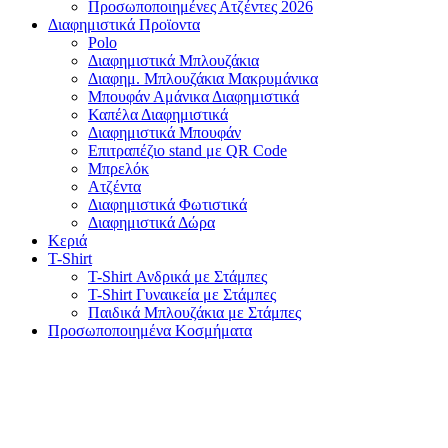
Προσωποποιημένες Ατζέντες 2026
Διαφημιστικά Προϊοντα
Polo
Διαφημιστικά Μπλουζάκια
Διαφημ. Μπλουζάκια Μακρυμάνικα
Μπουφάν Αμάνικα Διαφημιστικά
Καπέλα Διαφημιστικά
Διαφημιστικά Μπουφάν
Επιτραπέζιο stand με QR Code
Μπρελόκ
Ατζέντα
Διαφημιστικά Φωτιστικά
Διαφημιστικά Δώρα
Κεριά
T-Shirt
T-Shirt Ανδρικά με Στάμπες
T-Shirt Γυναικεία με Στάμπες
Παιδικά Μπλουζάκια με Στάμπες
Προσωποποιημένα Κοσμήματα