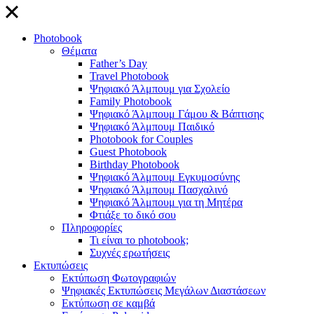
close
Photobook
Θέματα
Father’s Day
Travel Photobook
Ψηφιακό Άλμπουμ για Σχολείο
Family Photobook
Ψηφιακό Άλμπουμ Γάμου & Βάπτισης
Ψηφιακό Άλμπουμ Παιδικό
Photobook for Couples
Guest Photobook
Birthday Photobook
Ψηφιακό Άλμπουμ Εγκυμοσύνης
Ψηφιακό Άλμπουμ Πασχαλινό
Ψηφιακό Άλμπουμ για τη Μητέρα
Φτιάξε το δικό σου
Πληροφορίες
Τι είναι το photobook;
Συχνές ερωτήσεις
Εκτυπώσεις
Εκτύπωση Φωτογραφιών
Ψηφιακές Εκτυπώσεις Μεγάλων Διαστάσεων
Εκτύπωση σε καμβά