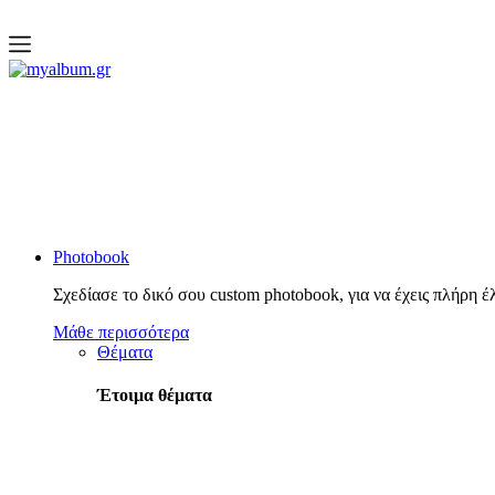
open
myalbum.gr
Print your memories online!
Photobook
Σχεδίασε το δικό σου custom photobook, για να έχεις πλήρη έ
Μάθε περισσότερα
Θέματα
Έτοιμα θέματα