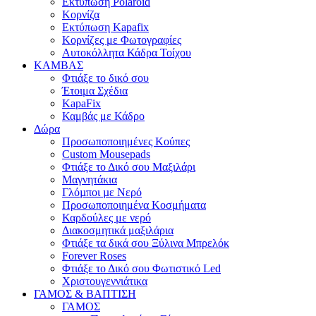
Εκτύπωση Polaroid
Κορνίζα
Εκτύπωση Kapafix
Κορνίζες με Φωτογραφίες
Αυτοκόλλητα Κάδρα Τοίχου
ΚΑΜΒΑΣ
Φτιάξε το δικό σου
Έτοιμα Σχέδια
KapaFix
Καμβάς με Κάδρο
Δώρα
Προσωποποιημένες Κούπες
Custom Mousepads
Φτιάξε το Δικό σου Μαξιλάρι
Μαγνητάκια
Γλόµποι µε Νερό
Προσωποποιημένα Κοσμήματα
Καρδούλες με νερό
Διακοσμητικά μαξιλάρια
Φτιάξε τα δικά σου Ξύλινα Μπρελόκ
Forever Roses
Φτιάξε το Δικό σου Φωτιστικό Led
Χριστουγεννιάτικα
ΓΑΜΟΣ & ΒΑΠΤΙΣΗ
ΓΑΜΟΣ