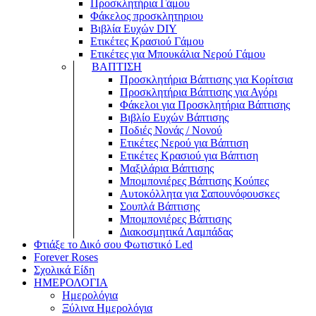
Προσκλητήρια Γάμου
Φάκελος προσκλητηριου
Βιβλία Ευχών DIY
Ετικέτες Κρασιού Γάμου
Ετικέτες για Μπουκάλια Νερού Γάμου
ΒΑΠΤΙΣΗ
Προσκλητήρια Βάπτισης για Κορίτσια
Προσκλητήρια Βάπτισης για Αγόρι
Φάκελοι για Προσκλητήρια Βάπτισης
Βιβλίο Ευχών Βάπτισης
Ποδιές Νονάς / Νονού
Ετικέτες Νερού για Βάπτιση
Ετικέτες Κρασιού για Βάπτιση
Μαξιλάρια Βάπτισης
Μπομπονιέρες Βάπτισης Κούπες
Αυτοκόλλητα για Σαπουνόφουσκες
Σουπλά Βάπτισης
Μπομπονιέρες Βάπτισης
Διακοσμητικά Λαμπάδας
Φτιάξε το Δικό σου Φωτιστικό Led
Forever Roses
Σχολικά Είδη
ΗΜΕΡΟΛΟΓΙΑ
Ημερολόγια
Ξύλινα Ημερολόγια