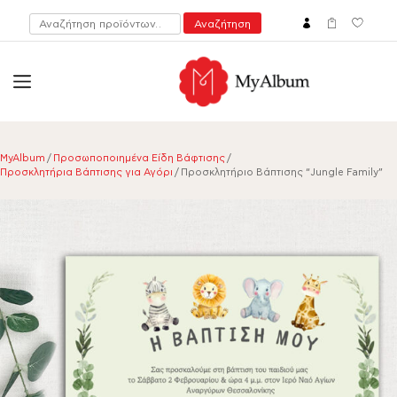
Αναζήτηση
Αναζήτηση
για:
open
myalbum.gr
Print your memories online!
MyAlbum
/
Προσωποποιημένα Είδη Βάφτισης
/
Προσκλητήρια Βάπτισης για Αγόρι
/ Προσκλητήριο Βάπτισης “Jungle Family”