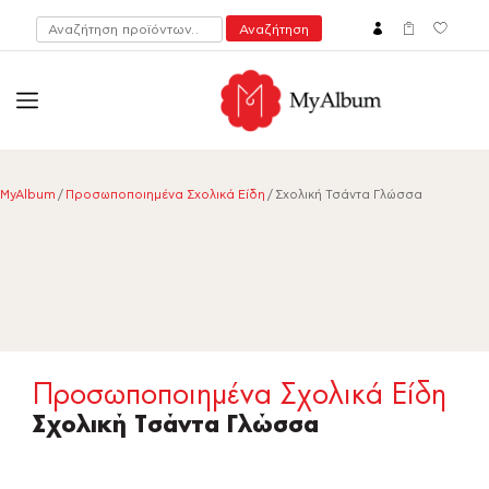
Αναζήτηση
Αναζήτηση
για:
open
myalbum.gr
Print your memories online!
MyAlbum
/
Προσωποποιημένα Σχολικά Είδη
/ Σχολική Τσάντα Γλώσσα
Προσωποποιημένα Σχολικά Είδη
Σχολική Τσάντα Γλώσσα