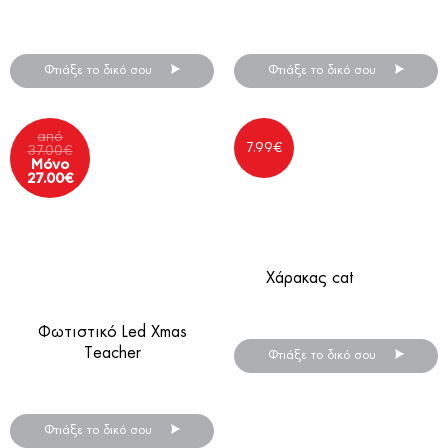
Το πιο ξεχωριστό δώρο για τη
Μολύβι ξύλινο
σχολική χρονιά που έρχεται!
Φτιάξε το δικό σου
Φτιάξε το δικό σου
από
7.99
€
37.00
€
Μόνο
27.00
€
Χάρακας cat
Ξύλινος ή plexiglass
Φωτιστικό Led Xmas
Teacher
Φτιάξε το δικό σου
Φωτιστικό Led Plexiglass
Φτιάξε το δικό σου