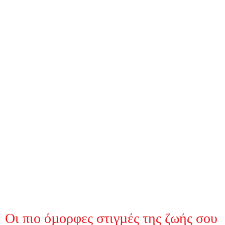
Οι πιο όµορφες στιγµές της ζωής σου