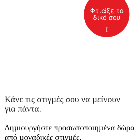
Φτιάξε το
δικό σου
Κάνε τις στιγµές σου να µείνουν
για πάντα.
∆ηµιουργήστε προσωποποιηµένα δώρα
από µοναδικές στιγµές.