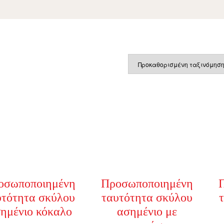
Μπομπονιέρες Βάπτισης
ΟΠΟΙΗΜΈΝΑ ΚΟΣΜΉΜΑΤΑ
ΗΜΙΣΤΙΚΆ ΜΠΟΥΦΆΝ
ΕΠΙΤΡΑΠΈΖΙΟ STAND ΜΕ QR
ΚΑΡΔΟΎΛΕΣ ΜΕ ΝΕΡΌ
ΚΤΎΠΩΣΗ KAPAFIX
ΚΟΡΝΊΖΕΣ ΜΕ ΦΩΤΟΓΡΑΦ
Σουπλά Βάπτισης
Διακοσμητικά Λαμπάδα
ΗΜΙΣΤΙΚΆ ΦΩΤΙΣΤΙΚΆ
FOREVER ROSES
ΦΤΙΆΞΕ ΤΟ ΔΙΚΌ ΣΟΥ ΦΩΤΙΣΤ
ΔΙΑΦΗΜΙΣΤΙΚΆ ΔΏΡΑ
οσωποποιημένη
Προσωποποιημένη
υτότητα σκύλου
ταυτότητα σκύλου
ημένιο κόκαλο
ασημένιο με