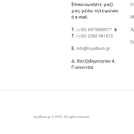
Επικοινωνήστε μαζί
Η
μας μέσω τηλεφώνου
ή e-mail.
Μ
Τ.
(+30) 6979569077
&
Χ
Τ.
(+30) 2382 081872
Π
E.
info@myalbum.gr
Δ. Χατζηδημητρίου 4,
Γιαννιτσά
myalbum.gr © 2026. All rights reserved.