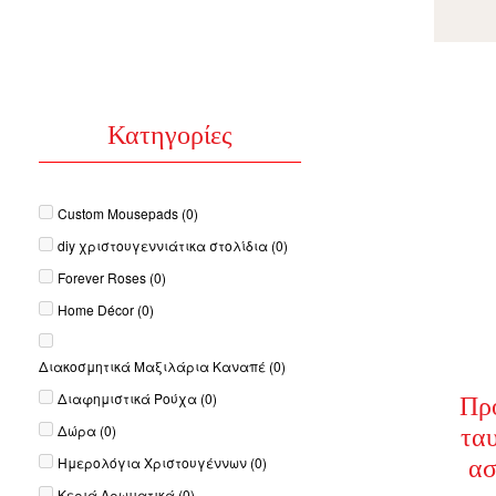
Φτιάξε το δικό σου
ΚΑΠΈΛΑ ΔΙΑΦΗΜΙΣΤΙΚΆ
ΓΛΌΜΠΟΙ ΜΕ ΝΕΡΌ
ΠΡΟΣΩΠ
ΔΙΑΦ
ΠΛΗΡΟΦΟΡΊΕΣ
ΚΟΡΝΊΖΑ
Ε
Κατηγορίες
Τι είναι το photobook;
Συχνές ερωτήσεις
Custom Mousepads
(0)
diy χριστουγεννιάτικα στολίδια
(0)
Forever Roses
(0)
Home Décor
(0)
ΦΤΙΆΞΕ ΤΑ ΔΙΚΆ ΣΟΥ ΞΎΛΙΝΑ ΜΠΡΕΛΌΚ
ΑΤΖΈΝΤΑ
ΔΙΑΦ
Διακοσμητικά Μαξιλάρια Καναπέ
(0)
Διαφημιστικά Ρούχα
(0)
Πρ
Δώρα
(0)
τα
Ημερολόγια Χριστουγέννων
(0)
ασ
Κεριά Αρωματικά
(0)