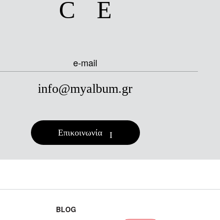
Το πιο
ξεχωριστό
δώρο!
e-mail
Το photobook αποτελεί ένα υπέροχο
info@myalbum.gr
δώρο για κάθε περίσταση που θα έχεις
σχεδιάσει εσύ με μεράκι και
φαντασία!
Επικοινωνία
BLOG