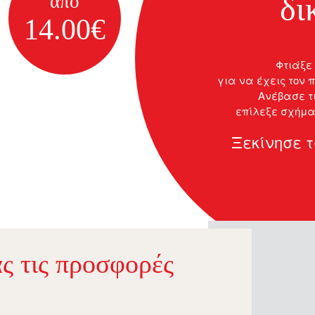
δι
από
14.00€
Φτιάξε 
για να έχεις τον 
Ανέβασε τ
επίλεξε σχήμα
και σχεδίασε
Ξεκίνησε 
ακριβώς
ς τις προσφορές