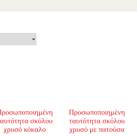
 Κούπες
Αυτοκόλλητα για
Σαπουνόφουσκες
 CODE
ΔΙΑΚΟΣΜΗΤΙΚΆ ΜΑΞΙΛΆΡΙΑ
ΜΠΡΕΛΌΚ
ΊΕΣ
ΑΥΤΟΚΌΛΛΗΤΑ ΚΆΔΡΑ ΤΟΊΧΟΥ
Μπομπονιέρες Βάπτισης
ς
ΙΚΌ LED
ΧΡΙΣΤΟΥΓΕΝΝΙΆΤΙΚΑ
Προσωποποιημένη
Προσωποποιημένη
ταυτότητα σκύλου
ταυτότητα σκύλου
χρυσό κόκαλο
χρυσό με πατούσα