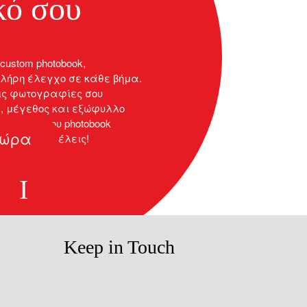
κό σου
custom photobook,
πλήρη έλεγχο σε κάθε βήμα.
ις φωτογραφίες σου
, μέγεθος και εξώφυλλο
 το δικό σου photobook
τώρα
 όπως εσύ θέλεις!
Keep in Touch
facebook
instagram