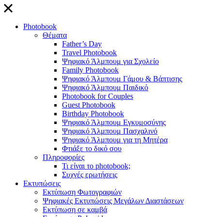
close
Photobook
Θέματα
Father’s Day
Travel Photobook
Ψηφιακό Άλμπουμ για Σχολείο
Family Photobook
Ψηφιακό Άλμπουμ Γάμου & Βάπτισης
Ψηφιακό Άλμπουμ Παιδικό
Photobook for Couples
Guest Photobook
Birthday Photobook
Ψηφιακό Άλμπουμ Εγκυμοσύνης
Ψηφιακό Άλμπουμ Πασχαλινό
Ψηφιακό Άλμπουμ για τη Μητέρα
Φτιάξε το δικό σου
Πληροφορίες
Τι είναι το photobook;
Συχνές ερωτήσεις
Εκτυπώσεις
Εκτύπωση Φωτογραφιών
Ψηφιακές Εκτυπώσεις Μεγάλων Διαστάσεων
Εκτύπωση σε καμβά