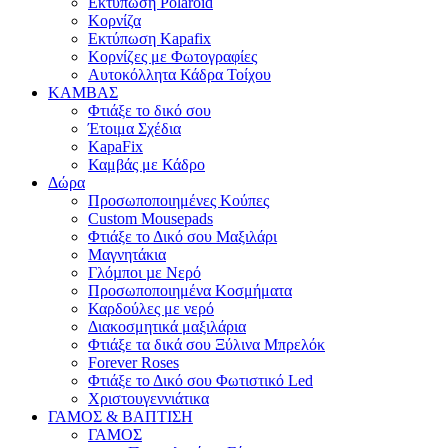
Εκτύπωση Polaroid
Κορνίζα
Εκτύπωση Kapafix
Κορνίζες με Φωτογραφίες
Αυτοκόλλητα Κάδρα Τοίχου
ΚΑΜΒΑΣ
Φτιάξε το δικό σου
Έτοιμα Σχέδια
KapaFix
Καμβάς με Κάδρο
Δώρα
Προσωποποιημένες Κούπες
Custom Mousepads
Φτιάξε το Δικό σου Μαξιλάρι
Μαγνητάκια
Γλόµποι µε Νερό
Προσωποποιημένα Κοσμήματα
Καρδούλες με νερό
Διακοσμητικά μαξιλάρια
Φτιάξε τα δικά σου Ξύλινα Μπρελόκ
Forever Roses
Φτιάξε το Δικό σου Φωτιστικό Led
Χριστουγεννιάτικα
ΓΑΜΟΣ & ΒΑΠΤΙΣΗ
ΓΑΜΟΣ