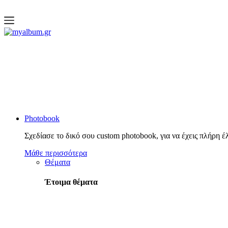
open
myalbum.gr
Print your memories online!
Photobook
Σχεδίασε το δικό σου custom photobook, για να έχεις πλήρη έ
Μάθε περισσότερα
Θέματα
Έτοιμα θέματα