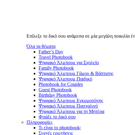
Επίλεξε το δικό σου ανάμεσα σε μία μεγάλη ποικιλία 
Όλα τα θέματα
Father’s Day
Travel Photobook
Ψηφιακό Άλμπουμ για Σχολείο
Family Photobook
Ψηφιακό Άλμπουμ Γάμου & Βάπτισης
Ψηφιακό Άλμπουμ Παιδικό
Photobook for Couples
Guest Photobook
Birthday Photobook
Ψηφιακό Άλμπουμ Εγκυμοσύνης
Ψηφιακό Άλμπουμ Πασχαλινό
Ψηφιακό Άλμπουμ για τη Μητέρα
Φτιάξε το δικό σου
Πληροφορίες
Τι είναι το photobook;
Συχνές ερωτήσεις