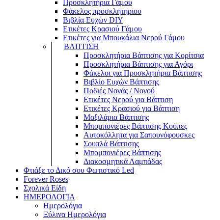
Προσκλητήρια Γάμου
Φάκελος προσκλητηριου
Βιβλία Ευχών DIY
Ετικέτες Κρασιού Γάμου
Ετικέτες για Μπουκάλια Νερού Γάμου
ΒΑΠΤΙΣΗ
Προσκλητήρια Βάπτισης για Κορίτσια
Προσκλητήρια Βάπτισης για Αγόρι
Φάκελοι για Προσκλητήρια Βάπτισης
Βιβλίο Ευχών Βάπτισης
Ποδιές Νονάς / Νονού
Ετικέτες Νερού για Βάπτιση
Ετικέτες Κρασιού για Βάπτιση
Μαξιλάρια Βάπτισης
Μπομπονιέρες Βάπτισης Κούπες
Αυτοκόλλητα για Σαπουνόφουσκες
Σουπλά Βάπτισης
Μπομπονιέρες Βάπτισης
Διακοσμητικά Λαμπάδας
Φτιάξε το Δικό σου Φωτιστικό Led
Forever Roses
Σχολικά Είδη
ΗΜΕΡΟΛΟΓΙΑ
Ημερολόγια
Ξύλινα Ημερολόγια