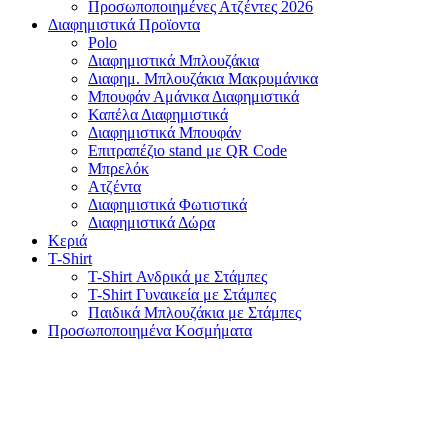
Προσωποποιημένες Ατζέντες 2026
Διαφημιστικά Προϊοντα
Polo
Διαφημιστικά Μπλουζάκια
Διαφημ. Μπλουζάκια Μακρυμάνικα
Μπουφάν Αμάνικα Διαφημιστικά
Καπέλα Διαφημιστικά
Διαφημιστικά Μπουφάν
Επιτραπέζιο stand με QR Code
Μπρελόκ
Ατζέντα
Διαφημιστικά Φωτιστικά
Διαφημιστικά Δώρα
Κεριά
T-Shirt
T-Shirt Ανδρικά με Στάμπες
T-Shirt Γυναικεία με Στάμπες
Παιδικά Μπλουζάκια με Στάμπες
Προσωποποιημένα Κοσμήματα