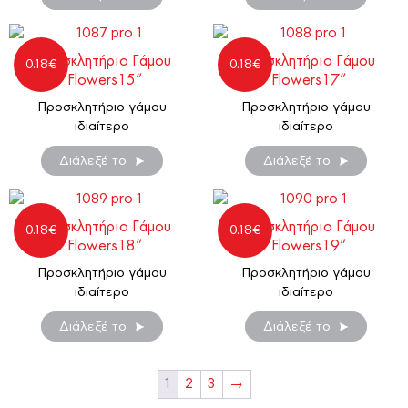
Προσκλητήριο Γάμου
Προσκλητήριο Γάμου
0.18
€
0.18
€
“Flowers15”
“Flowers17”
Προσκλητήριο γάμου
Προσκλητήριο γάμου
ιδιαίτερο
ιδιαίτερο
Διάλεξέ το
Διάλεξέ το
Προσκλητήριο Γάμου
Προσκλητήριο Γάμου
0.18
€
0.18
€
“Flowers18”
“Flowers19”
Προσκλητήριο γάμου
Προσκλητήριο γάμου
ιδιαίτερο
ιδιαίτερο
Διάλεξέ το
Διάλεξέ το
1
2
3
→