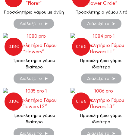
“Floret”
“Flower Circle”
Προσκλητήριο γάμου με άνθη
Προσκλητήριο γάμου λιτό
Διάλεξέ το
Διάλεξέ το
Προσκλητήριο Γάμου
Προσκλητήριο Γάμου
0.18
€
0.18
€
“Flowers”
“Flowers11”
Προσκλητήριο γάμου
Προσκλητήριο γάμου
ιδιαίτερο
ιδιαίτερο
Διάλεξέ το
Διάλεξέ το
Προσκλητήριο Γάμου
Προσκλητήριο Γάμου
0.18
€
0.18
€
“Flowers12”
“Flowers13”
Προσκλητήριο γάμου
Προσκλητήριο γάμου
ιδιαίτερο
ιδιαίτερο
Διάλεξέ το
Διάλεξέ το