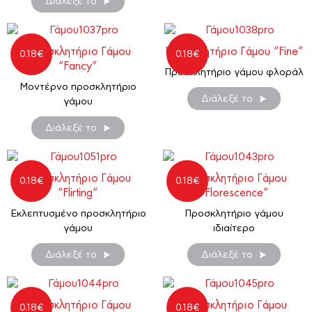
Διάλεξέ το
Προσκλητήριο Γάμου
Προσκλητήριο Γάμου “Fine”
0.18
€
0.18
€
“Fancy”
Προσκλητήριο γάμου φλοράλ
Μοντέρνο προσκλητήριο
Διάλεξέ το
γάμου
Διάλεξέ το
Προσκλητήριο Γάμου
Προσκλητήριο Γάμου
0.18
€
0.18
€
“Flirting”
“Florescence”
Εκλεπτυσμένο προσκλητήριο
Προσκλητήριο γάμου
γάμου
ιδιαίτερο
Διάλεξέ το
Διάλεξέ το
Προσκλητήριο Γάμου
Προσκλητήριο Γάμου
0.18
€
0.18
€