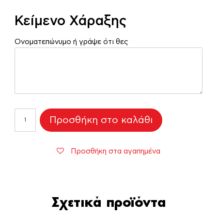
Κείμενο Χάραξης
Ονοματεπώνυμο ή γράψε ότι θες
Προσωποποιημένη
Προσθήκη στο καλάθι
ταυτότητα
σκύλου
χρυσό
Προσθήκη στα αγαπημένα
με
πατούσα
ποσότητα
Σχετικά προϊόντα