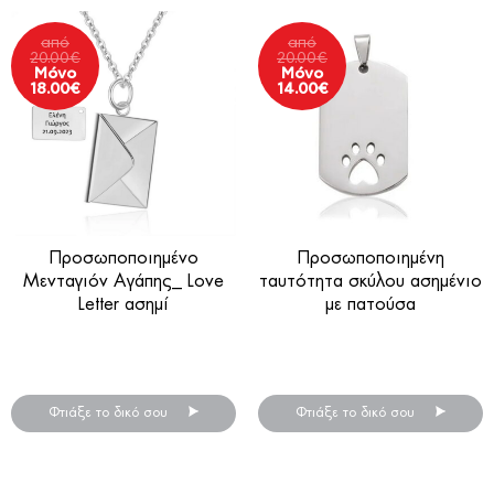
από
από
20.00
€
20.00
€
Μόνο
Μόνο
18.00
€
14.00
€
Προσωποποιημένο
Προσωποποιημένη
Μενταγιόν Αγάπης_ Love
ταυτότητα σκύλου ασημένιο
Letter ασημί
με πατούσα
Προσωποποιημένα κοσμήματα
Προσωποποιημένα κοσμήματα
.
.
Φτιάξε το δικό σου
Φτιάξε το δικό σου