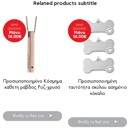
Related products subtitle
από
από
20.00
€
20.00
€
Μόνο
Μόνο
14.00
€
14.00
€
Προσωποποιημένο Κόσμημα
Προσωποποιημένη
κάθετη ράβδος Ροζ-χρυσό
ταυτότητα σκύλου ασημένιο
κόκαλο
Προσωποποιημένα κοσμήματα
.
Προσωποποιημένα κοσμήματα
.
Φτιάξε το δικό σου
Φτιάξε το δικό σου