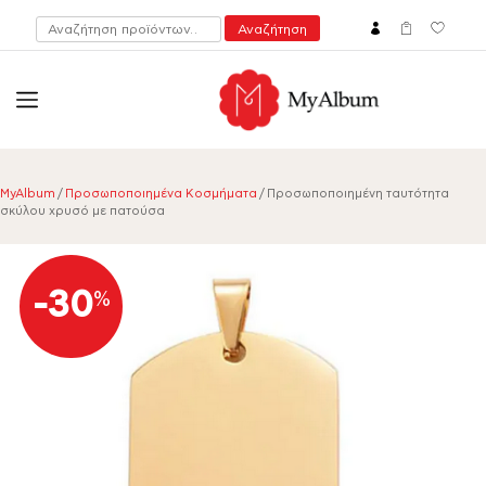
Αναζήτηση
Αναζήτηση
για:
open
myalbum.gr
Print your memories online!
MyAlbum
/
Προσωποποιημένα Κοσμήματα
/ Προσωποποιημένη ταυτότητα
σκύλου χρυσό με πατούσα
-30
%