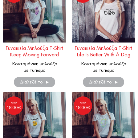
Γυναικεία Μπλούζα T-Shirt
Γυναικεία Μπλούζα T-Shirt
Keep Moving Forward
Life Is Better With A Dog
Κοντομάνικη μπλούζα
Κοντομάνικη μπλούζα
με τύπωμα
με τύπωμα
Διάλεξέ το
Διάλεξέ το
από
από
18.00
€
18.00
€