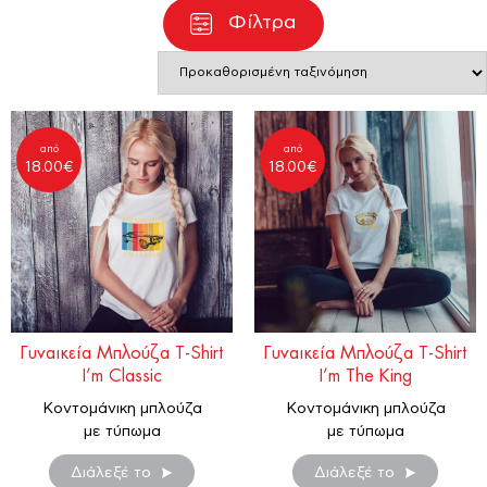
Φίλτρα
από
από
18.00
€
18.00
€
Γυναικεία Μπλούζα T-Shirt
Γυναικεία Μπλούζα T-Shirt
I’m Classic
I’m The King
Κοντομάνικη μπλούζα
Κοντομάνικη μπλούζα
με τύπωμα
με τύπωμα
Διάλεξέ το
Διάλεξέ το