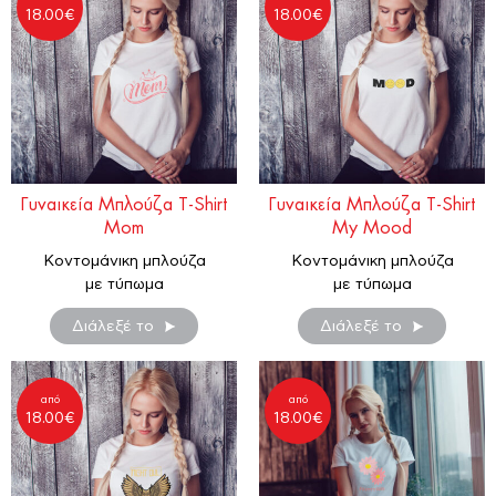
18.00
€
18.00
€
Γυναικεία Μπλούζα T-Shirt
Γυναικεία Μπλούζα T-Shirt
Mom
My Mood
Κοντομάνικη μπλούζα
Κοντομάνικη μπλούζα
με τύπωμα
με τύπωμα
Διάλεξέ το
Διάλεξέ το
από
από
18.00
€
18.00
€