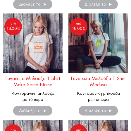
Διάλεξέ το
Διάλεξέ το
από
από
18.00
€
18.00
€
Γυναικεία Μπλούζα T-Shirt
Γυναικεία Μπλούζα T-Shirt
Make Some Noise
Medusa
Κοντομάνικη μπλούζα
Κοντομάνικη μπλούζα
με τύπωμα
με τύπωμα
Διάλεξέ το
Διάλεξέ το
από
από