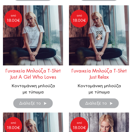
από
από
18.00
€
18.00
€
Γυναικεία Μπλούζα T-Shirt
Γυναικεία Μπλούζα T-Shirt
Just A Girl Who Loves
Just Relax
Κοντομάνικη μπλούζα
Κοντομάνικη μπλούζα
με τύπωμα
με τύπωμα
Διάλεξέ το
Διάλεξέ το
από
από
18.00
€
18.00
€