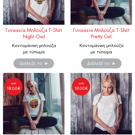
Γυναικεία Μπλούζα T-Shirt
Γυναικεία Μπλούζα T-Shirt
Night Owl
Pretty Girl
Κοντομάνικη μπλούζα
Κοντομάνικη μπλούζα
με τύπωμα
με τύπωμα
Διάλεξέ το
Διάλεξέ το
από
από
18.00
€
18.00
€