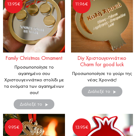
13.95
€
11.96
€
Family Christmas Ornament
Diy Χριστουγεννιάτικο
Charm for good luck
Προσωποποίησε το
αγαπημένο σου
Προσωποποίησε το γούρι της
Χριστουγεννιάτικο στολίδι με
νέας Χρονιάς!
τα ονόματα των αγαπημένων
Διάλεξέ το
σου!
Διάλεξέ το
9.95
€
13.95
€