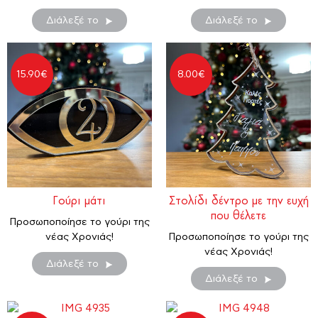
Διάλεξέ το
Διάλεξέ το
15.90
€
8.00
€
Γούρι μάτι
Στολίδι δέντρο με την ευχή
που θέλετε
Προσωποποίησε το γούρι της
νέας Χρονιάς!
Προσωποποίησε το γούρι της
νέας Χρονιάς!
Διάλεξέ το
Διάλεξέ το