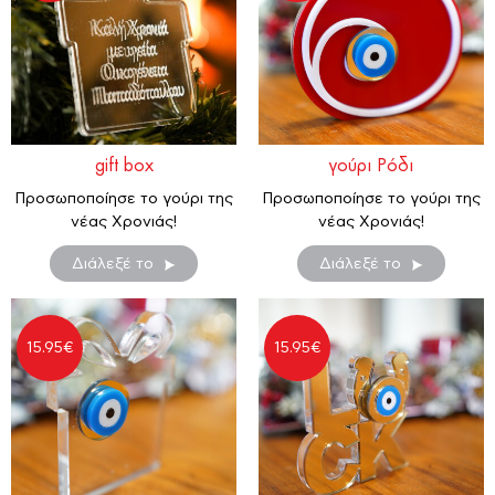
gift box
γούρι Ρόδι
Προσωποποίησε το γούρι της
Προσωποποίησε το γούρι της
νέας Χρονιάς!
νέας Χρονιάς!
Διάλεξέ το
Διάλεξέ το
15.95
€
15.95
€