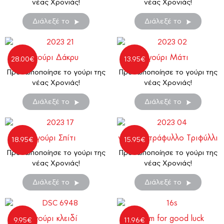
νέας Χρονιάς!
νέας Χρονιάς!
Διάλεξέ το
Διάλεξέ το
γούρι Δάκρυ
γούρι Μάτι
28.00
€
13.95
€
Προσωποποίησε το γούρι της
Προσωποποίησε το γούρι της
νέας Χρονιάς!
νέας Χρονιάς!
Διάλεξέ το
Διάλεξέ το
γούρι Σπίτι
γούρι Τετράφυλλο Τριφύλλι
18.95
€
15.95
€
Προσωποποίησε το γούρι της
Προσωποποίησε το γούρι της
νέας Χρονιάς!
νέας Χρονιάς!
Διάλεξέ το
Διάλεξέ το
γούρι κλειδί
Charm for good luck
9.95
€
11.96
€