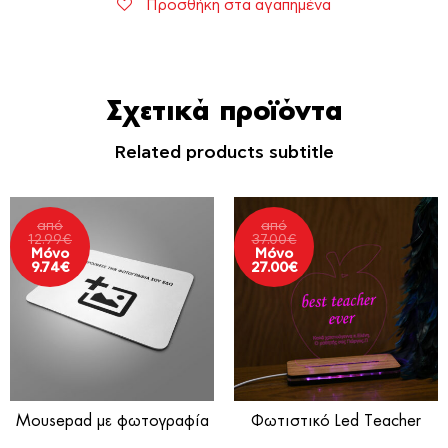
Προσθήκη στα αγαπημένα
Believe
ποσότητα
Σχετικά προϊόντα
Related products subtitle
από
από
12.99
€
37.00
€
Μόνο
Μόνο
9.74
€
27.00
€
Mousepad με φωτογραφία
Φωτιστικό Led Teacher