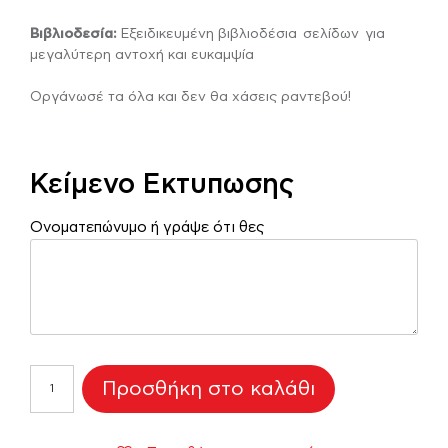
Βιβλιοδεσία:
Εξειδικευμένη βιβλιοδέσια σελίδων για
μεγαλύτερη αντοχή και ευκαμψία
Οργάνωσέ τα όλα και δεν θα χάσεις ραντεβού!
Κείμενο Εκτυπωσης
Ονοματεπώνυμο ή γράψε ότι θες
Ατζέντα
Προσθήκη στο καλάθι
I
want
to