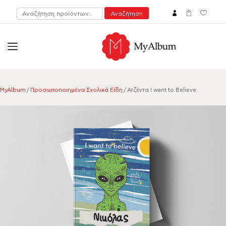
Αναζήτηση
Αναζήτηση
για:
open
myalbum.gr
Print your memories online!
MyAlbum
/
Προσωποποιημένα Σχολικά Είδη
/ Ατζέντα I want to Believe