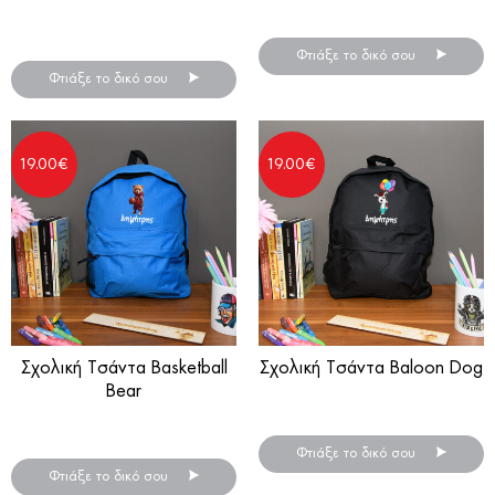
Δημιούργησε πανεύκολα το
Φωτιστικό Led Plexiglass
καλύτερο mousepad!
Φτιάξε το δικό σου
Φτιάξε το δικό σου
19.00
€
19.00
€
Σχολική Τσάντα Basketball
Σχολική Τσάντα Baloon Dog
Bear
Σχολική τσάντα πλάτης
Σχολική τσάντα πλάτης
Φτιάξε το δικό σου
Φτιάξε το δικό σου