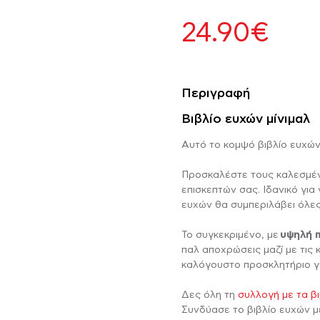
24.90
€
Ψηφιακό Άλμπουμ Πασχ
λα τα θέματα
Φτιάξε το δικό σου
Ε
Περιγραφή
Βιβλίο ευχών μίνιμαλ
ΠΛΗΡΟΦΟΡΊΕΣ
ΛΑ ΔΙΑΦΗΜΙΣΤΙΚΆ
ΌΜΠΟΙ ΜΕ ΝΕΡΌ
ΚΟΡΝΊΖΑ
ΠΡΟΣΩΠΟΠΟΙΗΜΈΝΑ
ΕΚΤΎΠΩΣΗ KAPAFIX
ΔΙΑΦΗΜΙΣΤΙΚΆ
ΕΠΙ
ΚΑ
ΚΟΣΜΉΜΑΤΑ
ΜΠΟΥΦΆΝ
Αυτό το κομψό βιβλίο ευχών ε
Τι είναι το photobook;
Συχνές ερωτήσεις
Προσκαλέστε τους καλεσμέν
επισκεπτών σας. Ιδανικό για
ευχών θα συμπεριλάβει όλες
Το συγκεκριμένο, με
υψηλή 
παλ αποχρώσεις μαζί με τις
καλόγουστο προσκλητήριο γ
ΆΞΕ ΤΑ ΔΙΚΆ ΣΟΥ
ΑΤΖΈΝΤΑ
FOREVER ROSES
ΔΙΑΦΗΜΙΣΤΙΚΆ
ΦΤ
ΔΙ
Δες όλη τη
συλλογή με τα β
ΎΛΙΝΑ ΜΠΡΕΛΌΚ
ΦΩΤΙΣΤΙΚΆ
Συνδύασε το βιβλίο ευχών με