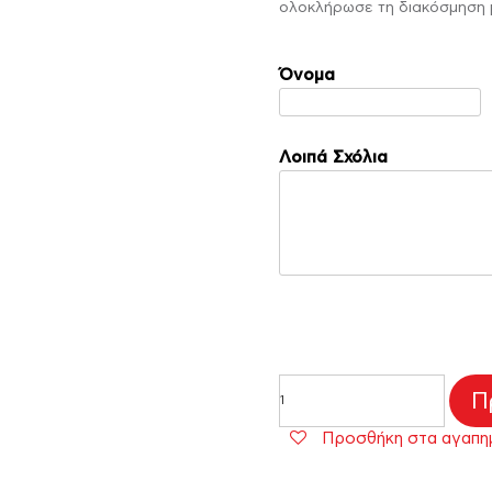
ολοκλήρωσε τη διακόσμηση μ
Όνομα
Λοιπά Σχόλια
Βιβλίo
Π
Ευχών
Bee
Προσθήκη στα αγαπη
happy
ποσότητα