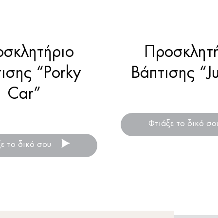
σκλητήριο
Προσκλητ
ισης “Porky
Βάπτισης “J
Car”
Προσκλητήρια βάπ
για αγόρι ή κορί
κλητήρια βάπτισης
Φτιάξε το δικό σ
α αγόρι ή κορίτσι
ε το δικό σου