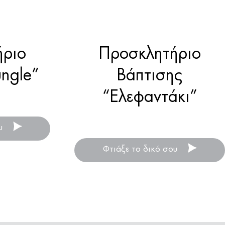
ήριο
Προσκλητήριο
ungle”
Βάπτισης
“Ελεφαντάκι”
τισης
τσι
Προσκλητήρια βάπτισης
ου
για αγόρι ή κορίτσι
Φτιάξε το δικό σου