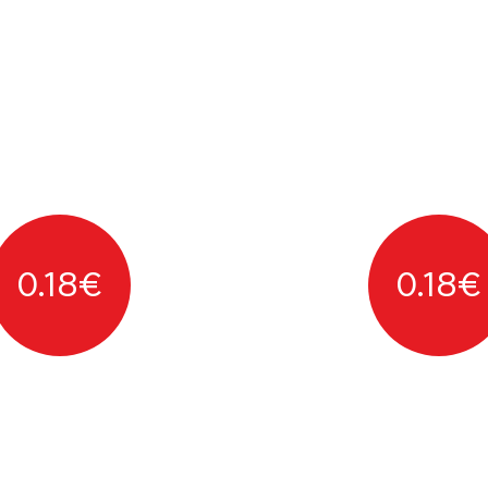
0.18
€
0.18
€