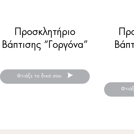
Προσκλητήριο
Προ
Βάπτισης “Γοργόνα”
Βάπτ
Προσκλητήρια βάπτισης
για κορίτσι
Προσ
Φτιάξε το δικό σου
γι
Φτιάξ