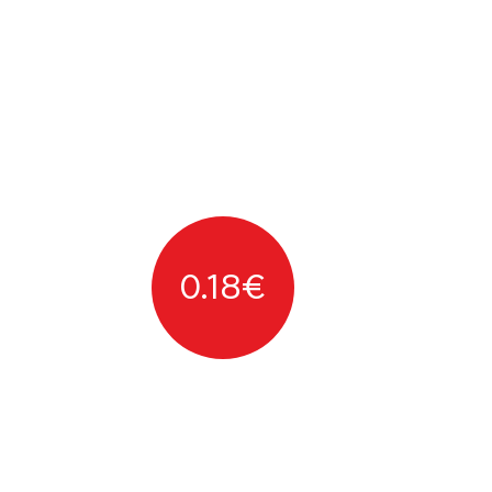
0.18
€