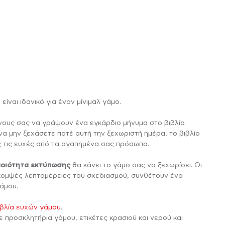
Ποδιές Νονάς /
Ετικέτες Νερού για
Νονού
Βάπτιση
αλινό
Ψηφιακό Άλμπουμ για τη Μητέρα
τικέτες Κρασιού για
Μαξιλάρια Βάπτισης
Βάπτιση
ΤΡΑΠΈΖΙΟ STAND ΜΕ
ΡΔΟΎΛΕΣ ΜΕ ΝΕΡΌ
ΚΟΡΝΊΖΕΣ ΜΕ
ΑΥΤΟΚΌΛΛΗΤΑ ΚΆΔΡΑ
ΔΙΑΚΟΣΜΗΤΙΚΆ
ΜΠΡΕΛΌΚ
Μπομπονιέρες
Αυτοκόλλητα για
ΦΩΤΟΓΡΑΦΊΕΣ
QR CODE
ΜΑΞΙΛΆΡΙΑ
ΤΟΊΧΟΥ
Βάπτισης Κούπες
Σαπουνόφουσκες
ίναι ιδανικό για έναν μίνιμαλ γάμο.
ους σας να γράψουν ένα εγκάρδιο μήνυμα στο βιβλίο
Σουπλά Βάπτισης
Μπομπονιέρες
 να μην ξεχάσετε ποτέ αυτή την ξεχωριστή ημέρα, το βιβλίο
Βάπτισης
 τις ευχές από τα αγαπημένα σας πρόσωπα.
ποιότητα εκτύπωσης
θα κάνει το γάμο σας να ξεχωρίσει. Οι
 κομψές λεπτομέρειες του σχεδιασμού, συνθέτουν ένα
Διακοσμητικά
άμου.
Λαμπάδας
ΙΆΞΕ ΤΟ ΔΙΚΌ ΣΟΥ
ΑΦΗΜΙΣΤΙΚΆ ΔΏΡΑ
ΧΡΙΣΤΟΥΓΕΝΝΙΆΤΙΚΑ
ιβλία ευχών γάμου
.
ΦΩΤΙΣΤΙΚΌ LED
 προσκλητήρια γάμου, ετικέτες κρασιού και νερού και