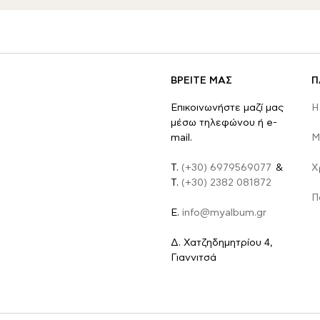
ΒΡΕΙΤΕ ΜΑΣ
Π
Επικοινωνήστε μαζί μας
Η
μέσω τηλεφώνου ή e-
mail.
Μ
Τ.
(+30) 6979569077
&
Χ
Τ.
(+30) 2382 081872
Π
E.
info@myalbum.gr
Δ. Χατζηδημητρίου 4,
Γιαννιτσά