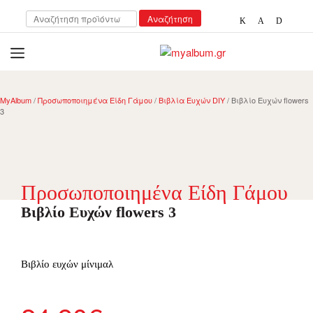
Αναζήτηση
Αναζήτηση
για:
open
myalbum.gr
Print your memories online!
MyAlbum
/
Προσωποποιημένα Είδη Γάμου
/
Βιβλία Ευχών DIY
/ Βιβλίo Ευχών flowers
3
Προσωποποιημένα Είδη Γάμου
Βιβλίo Ευχών flowers 3
Βιβλίο ευχών μίνιμαλ