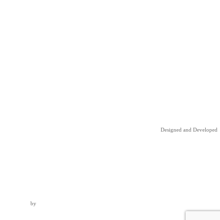
Designed and Developed
by