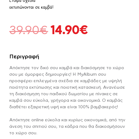
Έτοιμα σχέδια
εκτυπώνονται σε καμβά!
Original
Η
39.90
€
14.90
€
price
τρέχουσα
was:
τιμή
Περιγραφή
39.90€.
είναι:
14.90€.
Απόκτησε τον δικό σου καμβά και διακόσμησε το χώρο
σου με όμορφες δημιουργίες! Η MyAlbum σου
προσφέρει επιλεγμένα σχέδια σε καμβάδες με υψηλή
ποιότητα εκτύπωσης και ποιοτική κατασκευή. Ανανέωσε
τη διακόσμηση του παιδικού δωματίου με πίνακες σε
καμβά σου εύκολα, γρήγορα και οικονομικά. Ο καμβάς
διαθέτει εξαιρετική υφή και είναι 100% βαμβακερός!
Απόκτησε online εύκολα και κυρίως οικονομικά, από την
άνεση του σπιτιού σου, τα κάδρα που θα διακοσμήσουν
το χώρο σου.