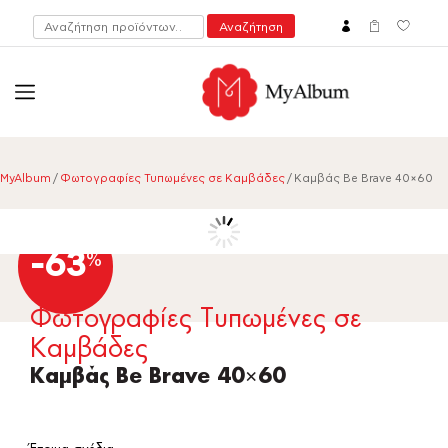
Αναζήτηση
Αναζήτηση
για:
open
myalbum.gr
Print your memories online!
MyAlbum
/
Φωτογραφίες Τυπωμένες σε Καμβάδες
/ Καμβάς Be Brave 40×60
-63
%
Φωτογραφίες Τυπωμένες σε
Καμβάδες
Καμβάς Be Brave 40×60