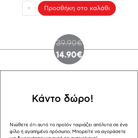
Καμβάς
Προσθήκη στο καλάθι
Be
Brave
40x60
ποσότητα
Original
39.90
€
price
Η
14.90
€
was:
τρέχουσα
39.90€.
τιμή
είναι:
Κάντο δώρο!
14.90€.
Νιώθετε ότι αυτό το προϊόν ταιριάζει απόλυτα σε ένα
φίλο ή αγαπημένο πρόσωπο; Μπορείτε να αγοράσετε