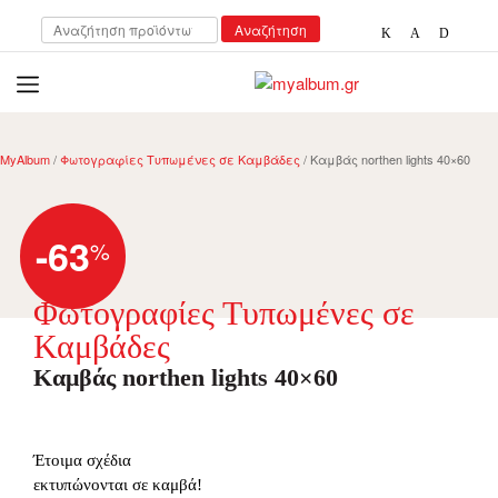
Αναζήτηση
Αναζήτηση
για:
open
myalbum.gr
Print your memories online!
MyAlbum
/
Φωτογραφίες Τυπωμένες σε Καμβάδες
/ Καμβάς northen lights 40×60
-63
%
Φωτογραφίες Τυπωμένες σε
Καμβάδες
Καμβάς northen lights 40×60
Έτοιμα σχέδια
εκτυπώνονται σε καμβά!