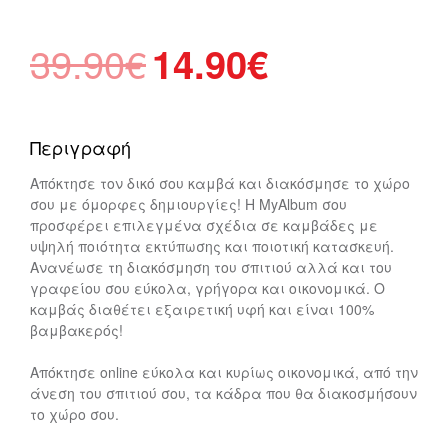
Original
Η
39.90
€
14.90
€
price
τρέχουσα
was:
τιμή
39.90€.
είναι:
Περιγραφή
14.90€.
Απόκτησε τον δικό σου καμβά και διακόσμησε το χώρο
σου με όμορφες δημιουργίες! Η MyAlbum σου
προσφέρει επιλεγμένα σχέδια σε καμβάδες με
υψηλή ποιότητα εκτύπωσης και ποιοτική κατασκευή.
Ανανέωσε τη διακόσμηση του σπιτιού αλλά και του
γραφείου σου εύκολα, γρήγορα και οικονομικά. Ο
καμβάς διαθέτει εξαιρετική υφή και είναι 100%
βαμβακερός!
Απόκτησε online εύκολα και κυρίως οικονομικά, από την
άνεση του σπιτιού σου, τα κάδρα που θα διακοσμήσουν
το χώρο σου.