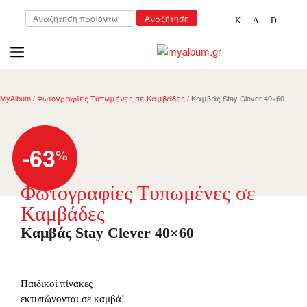
Αναζήτηση
Αναζήτηση
για:
open
myalbum.gr
Print your memories online!
MyAlbum
/
Φωτογραφίες Τυπωμένες σε Καμβάδες
/ Καμβάς Stay Clever 40×60
-63
%
Φωτογραφίες Τυπωμένες σε
Καμβάδες
Καμβάς Stay Clever 40×60
Παιδικοί πίνακες
εκτυπώνονται σε καμβά!