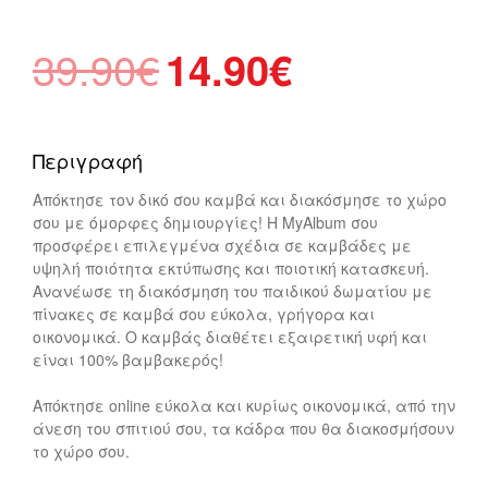
Original
Η
39.90
€
14.90
€
price
τρέχουσα
was:
τιμή
39.90€.
είναι:
Περιγραφή
14.90€.
Απόκτησε τον δικό σου καμβά και διακόσμησε το χώρο
σου με όμορφες δημιουργίες! Η MyAlbum σου
προσφέρει επιλεγμένα σχέδια σε καμβάδες με
υψηλή ποιότητα εκτύπωσης και ποιοτική κατασκευή.
Ανανέωσε τη διακόσμηση του παιδικού δωματίου με
πίνακες σε καμβά σου εύκολα, γρήγορα και
οικονομικά. Ο καμβάς διαθέτει εξαιρετική υφή και
είναι 100% βαμβακερός!
Απόκτησε online εύκολα και κυρίως οικονομικά, από την
άνεση του σπιτιού σου, τα κάδρα που θα διακοσμήσουν
το χώρο σου.