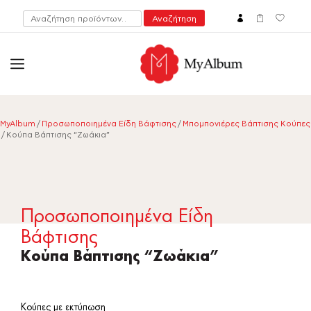
Αναζήτηση
Αναζήτηση
για:
open
myalbum.gr
Print your memories online!
MyAlbum
/
Προσωποποιημένα Είδη Βάφτισης
/
Μπομπονιέρες Βάπτισης Κούπες
/ Κούπα Βάπτισης “Ζωάκια”
Προσωποποιημένα Είδη
Βάφτισης
Κούπα Βάπτισης “Ζωάκια”
Κούπες με εκτύπωση