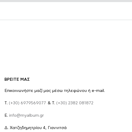
ΒΡΕΙΤΕ ΜΑΣ
Επικοινωνήστε μαζί μας μέσω τηλεφώνου ή e-mail.
Τ.
(+30) 6979569077
& Τ.
(+30) 2382 081872
E.
info@myalbum.gr
Δ. Χατζηδημητρίου 4, Γιαννιτσά