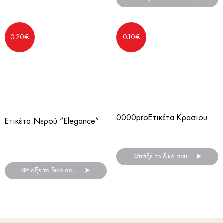
0.20
€
0.10
€
0000proΕτικέτα Κρασιου
Ετικέτα Νερού “Elegance”
Ξύλινο Μπρελόκ
Αυτοκόλλητες ετικέτες για
μπουκάλια νερού
Φτιάξε το δικό σου
Φτιάξε το δικό σου