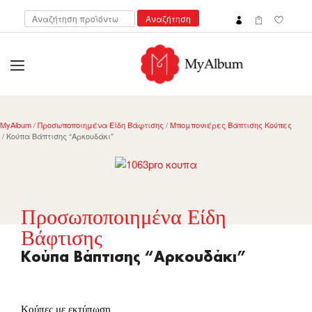
Αναζήτηση
Αναζήτηση
για:
open
myalbum.gr
Print your memories online!
MyAlbum
/
Προσωποποιημένα Είδη Βάφτισης
/
Μπομπονιέρες Βάπτισης Κούπες
/ Κούπα Βάπτισης “Αρκουδάκι”
Προσωποποιημένα Είδη
Βάφτισης
Κούπα Βάπτισης “Αρκουδάκι”
Κούπες με εκτύπωση