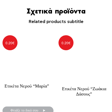
Σχετικά προϊόντα
Related products subtitle
0.20
€
0.20
€
Ετικέτα Νερού “Μαρία”
Ετικέτα Νερού “Ζωάκια
Δάσους”
Αυτοκόλλητες ετικέτες για
μπουκάλια νερού
Αυτοκόλλητες ετικέτες για
μπουκάλια νερού
Φτιάξε το δικό σου