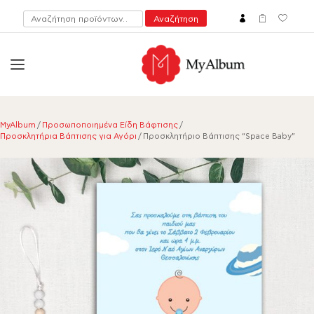
Αναζήτηση
Αναζήτηση
για:
open
myalbum.gr
Print your memories online!
MyAlbum
/
Προσωποποιημένα Είδη Βάφτισης
/
Προσκλητήρια Βάπτισης για Αγόρι
/ Προσκλητήριο Βάπτισης “Space Baby”