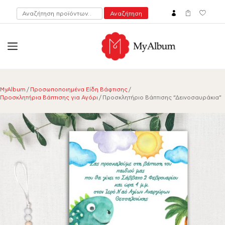
Αναζήτηση
Αναζήτηση
για:
open
myalbum.gr
Print your memories online!
MyAlbum
/
Προσωποποιημένα Είδη Βάφτισης
/
Προσκλητήρια Βάπτισης για Αγόρι
/ Προσκλητήριο Βάπτισης “Δεινοσαυράκια”