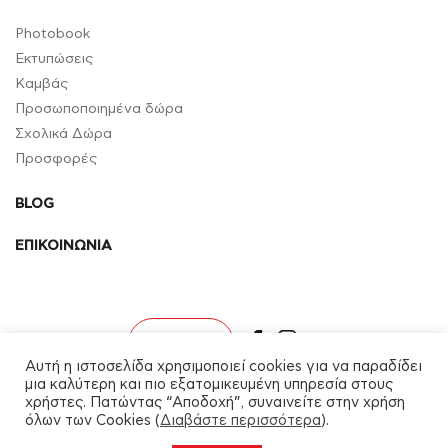
Photobook
Εκτυπώσεις
Καμβάς
Προσωποποιημένα δώρα
Σχολικά Δώρα
Προσφορές
BLOG
ΕΠΙΚΟΙΝΩΝΙΑ
facebook
instagram
Σύνδεση
Αυτή η ιστοσελίδα χρησιμοποιεί cookies για να παραδίδει
μια καλύτερη και πιο εξατομικευμένη υπηρεσία στους
χρήστες. Πατώντας “Αποδοχή”, συναινείτε στην χρήση
όλων των Cookies (
Διαβάστε περισσότερα
).
myalbum.gr © 2026. All rights reserved.
Designed and