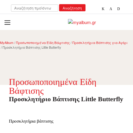
Αναζήτηση
Αναζήτηση
για:
open
myalbum.gr
Print your memories online!
MyAlbum
/
Προσωποποιημένα Είδη Βάφτισης
/
Προσκλητήρια Βάπτισης για Αγόρι
/ Προσκλητήριο Βάπτισης Little Butterfly
Προσωποποιημένα Είδη
Βάφτισης
Προσκλητήριο Βάπτισης Little Butterfly
Προσκλητήρια βάπτισης