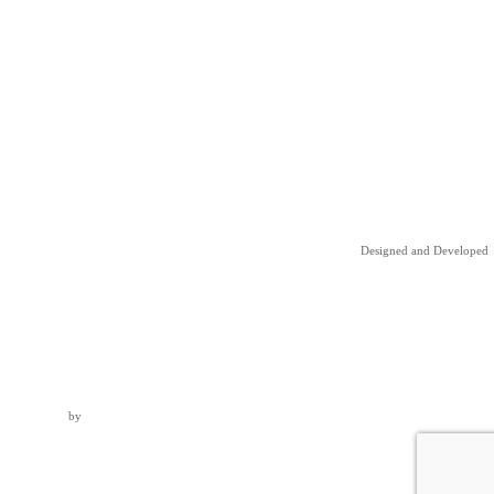
Designed and Developed
by