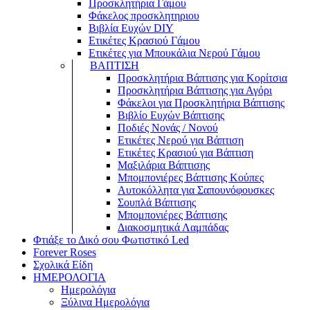
Προσκλητήρια Γάμου
Φάκελος προσκλητηριου
Βιβλία Ευχών DIY
Ετικέτες Κρασιού Γάμου
Ετικέτες για Μπουκάλια Νερού Γάμου
ΒΑΠΤΙΣΗ
Προσκλητήρια Βάπτισης για Κορίτσια
Προσκλητήρια Βάπτισης για Αγόρι
Φάκελοι για Προσκλητήρια Βάπτισης
Βιβλίο Ευχών Βάπτισης
Ποδιές Νονάς / Νονού
Ετικέτες Νερού για Βάπτιση
Ετικέτες Κρασιού για Βάπτιση
Μαξιλάρια Βάπτισης
Μπομπονιέρες Βάπτισης Κούπες
Αυτοκόλλητα για Σαπουνόφουσκες
Σουπλά Βάπτισης
Μπομπονιέρες Βάπτισης
Διακοσμητικά Λαμπάδας
Φτιάξε το Δικό σου Φωτιστικό Led
Forever Roses
Σχολικά Είδη
ΗΜΕΡΟΛΟΓΙΑ
Ημερολόγια
Ξύλινα Ημερολόγια