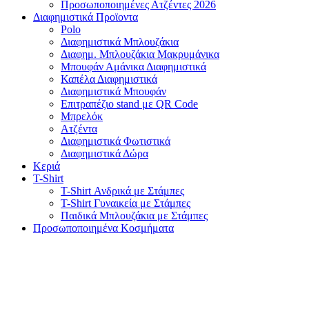
Προσωποποιημένες Ατζέντες 2026
Διαφημιστικά Προϊοντα
Polo
Διαφημιστικά Μπλουζάκια
Διαφημ. Μπλουζάκια Μακρυμάνικα
Μπουφάν Αμάνικα Διαφημιστικά
Καπέλα Διαφημιστικά
Διαφημιστικά Μπουφάν
Επιτραπέζιο stand με QR Code
Μπρελόκ
Ατζέντα
Διαφημιστικά Φωτιστικά
Διαφημιστικά Δώρα
Κεριά
T-Shirt
T-Shirt Ανδρικά με Στάμπες
T-Shirt Γυναικεία με Στάμπες
Παιδικά Μπλουζάκια με Στάμπες
Προσωποποιημένα Κοσμήματα