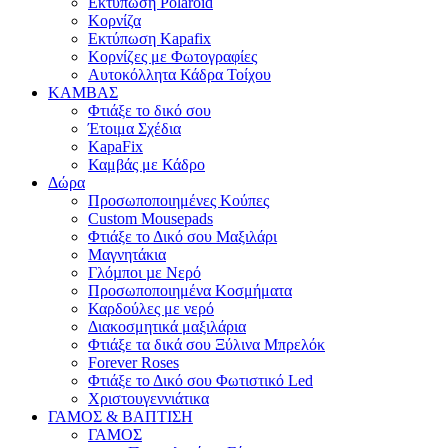
Εκτύπωση Polaroid
Κορνίζα
Εκτύπωση Kapafix
Κορνίζες με Φωτογραφίες
Αυτοκόλλητα Κάδρα Τοίχου
ΚΑΜΒΑΣ
Φτιάξε το δικό σου
Έτοιμα Σχέδια
KapaFix
Καμβάς με Κάδρο
Δώρα
Προσωποποιημένες Κούπες
Custom Mousepads
Φτιάξε το Δικό σου Μαξιλάρι
Μαγνητάκια
Γλόµποι µε Νερό
Προσωποποιημένα Κοσμήματα
Καρδούλες με νερό
Διακοσμητικά μαξιλάρια
Φτιάξε τα δικά σου Ξύλινα Μπρελόκ
Forever Roses
Φτιάξε το Δικό σου Φωτιστικό Led
Χριστουγεννιάτικα
ΓΑΜΟΣ & ΒΑΠΤΙΣΗ
ΓΑΜΟΣ