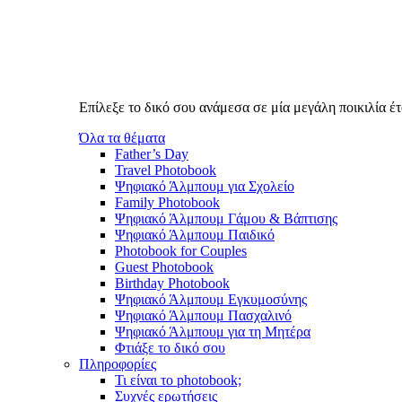
Επίλεξε το δικό σου ανάμεσα σε μία μεγάλη ποικιλία 
Όλα τα θέματα
Father’s Day
Travel Photobook
Ψηφιακό Άλμπουμ για Σχολείο
Family Photobook
Ψηφιακό Άλμπουμ Γάμου & Βάπτισης
Ψηφιακό Άλμπουμ Παιδικό
Photobook for Couples
Guest Photobook
Birthday Photobook
Ψηφιακό Άλμπουμ Εγκυμοσύνης
Ψηφιακό Άλμπουμ Πασχαλινό
Ψηφιακό Άλμπουμ για τη Μητέρα
Φτιάξε το δικό σου
Πληροφορίες
Τι είναι το photobook;
Συχνές ερωτήσεις