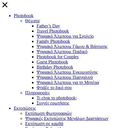
close
Photobook
Θέματα
Father’s Day
Travel Photobook
Ψηφιακό Άλμπουμ για Σχολείο
Family Photobook
Ψηφιακό Άλμπουμ Γάμου & Βάπτισης
Ψηφιακό Άλμπουμ Παιδικό
Photobook for Couples
Guest Photobook
Birthday Photobook
Ψηφιακό Άλμπουμ Εγκυμοσύνης
Ψηφιακό Άλμπουμ Πασχαλινό
Ψηφιακό Άλμπουμ για τη Μητέρα
Φτιάξε το δικό σου
Πληροφορίες
Τι είναι το photobook;
Συχνές ερωτήσεις
Εκτυπώσεις
Εκτύπωση Φωτογραφιών
Ψηφιακές Εκτυπώσεις Μεγάλων Διαστάσεων
Εκτύπωση σε καμβά