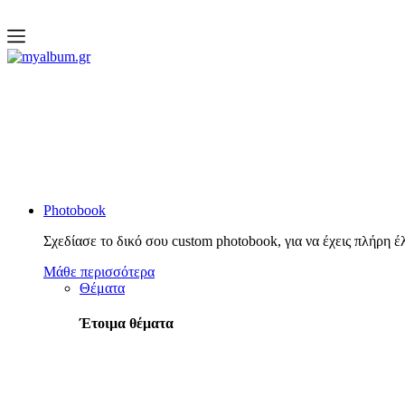
open
myalbum.gr
Print your memories online!
Photobook
Σχεδίασε το δικό σου custom photobook, για να έχεις πλήρη έ
Μάθε περισσότερα
Θέματα
Έτοιμα θέματα