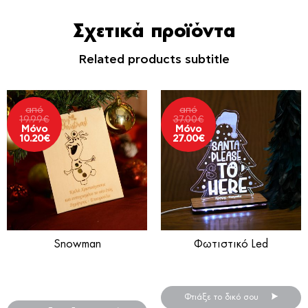
Σχετικά προϊόντα
Related products subtitle
από
από
19.99
€
37.00
€
Μόνο
Μόνο
10.20
€
27.00
€
Snowman
Φωτιστικό Led
Ευχετήρια Κάρτα μαζί με
Φωτιστικό Led Plexiglass
στολίδι
Φτιάξε το δικό σου