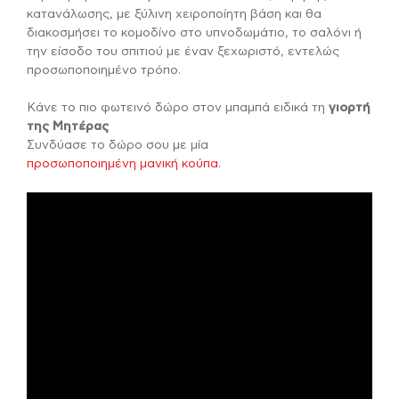
κατανάλωσης, με ξύλινη χειροποίητη βάση και θα
διακοσμήσει το κομοδίνο στο υπνοδωμάτιο, το σαλόνι ή
την είσοδο του σπιτιού με έναν ξεχωριστό, εντελώς
προσωποποιημένο τρόπο.
Κάνε το πιο φωτεινό δώρο στον μπαμπά ειδικά τη
γιορτή
της Μητέρας
Συνδύασε το δώρο σου με μία
προσωποποιημένη μανική κούπα
.