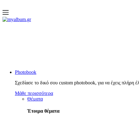
open
myalbum.gr
Print your memories online!
Photobook
Σχεδίασε το δικό σου custom photobook, για να έχεις πλήρη έ
Μάθε περισσότερα
Θέματα
Έτοιμα θέματα