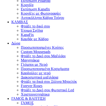
Εκτύπωση Polaroid
Κορνίζα
Εκτύπωση Kapafix
Κορνίζες με Φωτογραφίες
Αυτοκόλλητα Κάδρα Τοίχου
ΚΑΜΒΑΣ
Φτιάξε το δικό σου
Έτοιμα Σχέδια
KapaFix
Καμβάς με Κάδρο
Δώρα
Προσωποποιημένες Κούπες
Custom Mousepads
Φτιάξε το Δικό σου Μαξιλάρι
Μαγνητάκια
Γλόµποι µε Νερό
Προσωποποιημένα Κοσμήματα
Καρδούλες με νερό
Διακοσμητικά μαξιλάρια
Φτιάξε τα δικά σου Ξύλινα Μπρελόκ
Forever Roses
Φτιάξε το Δικό σου Φωτιστικό Led
Χριστουγεννιάτικα
ΓΑΜΟΣ & ΒΑΠΤΙΣΗ
ΓΑΜΟΣ