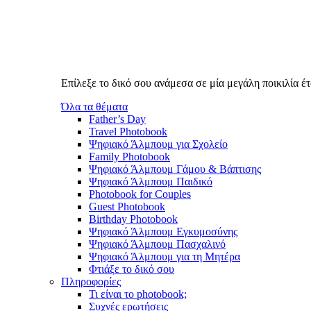
Επίλεξε το δικό σου ανάμεσα σε μία μεγάλη ποικιλία 
Όλα τα θέματα
Father’s Day
Travel Photobook
Ψηφιακό Άλμπουμ για Σχολείο
Family Photobook
Ψηφιακό Άλμπουμ Γάμου & Βάπτισης
Ψηφιακό Άλμπουμ Παιδικό
Photobook for Couples
Guest Photobook
Birthday Photobook
Ψηφιακό Άλμπουμ Εγκυμοσύνης
Ψηφιακό Άλμπουμ Πασχαλινό
Ψηφιακό Άλμπουμ για τη Μητέρα
Φτιάξε το δικό σου
Πληροφορίες
Τι είναι το photobook;
Συχνές ερωτήσεις