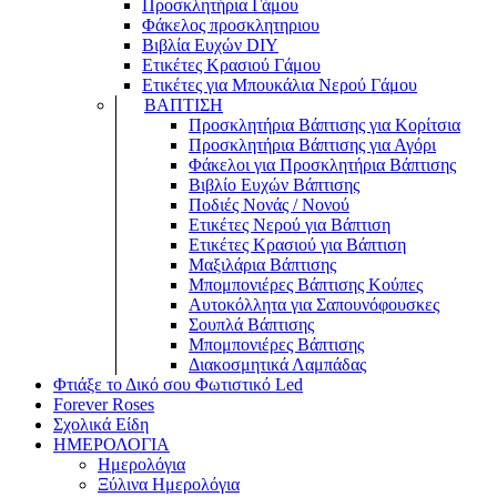
Προσκλητήρια Γάμου
Φάκελος προσκλητηριου
Βιβλία Ευχών DIY
Ετικέτες Κρασιού Γάμου
Ετικέτες για Μπουκάλια Νερού Γάμου
ΒΑΠΤΙΣΗ
Προσκλητήρια Βάπτισης για Κορίτσια
Προσκλητήρια Βάπτισης για Αγόρι
Φάκελοι για Προσκλητήρια Βάπτισης
Βιβλίο Ευχών Βάπτισης
Ποδιές Νονάς / Νονού
Ετικέτες Νερού για Βάπτιση
Ετικέτες Κρασιού για Βάπτιση
Μαξιλάρια Βάπτισης
Μπομπονιέρες Βάπτισης Κούπες
Αυτοκόλλητα για Σαπουνόφουσκες
Σουπλά Βάπτισης
Μπομπονιέρες Βάπτισης
Διακοσμητικά Λαμπάδας
Φτιάξε το Δικό σου Φωτιστικό Led
Forever Roses
Σχολικά Είδη
ΗΜΕΡΟΛΟΓΙΑ
Ημερολόγια
Ξύλινα Ημερολόγια