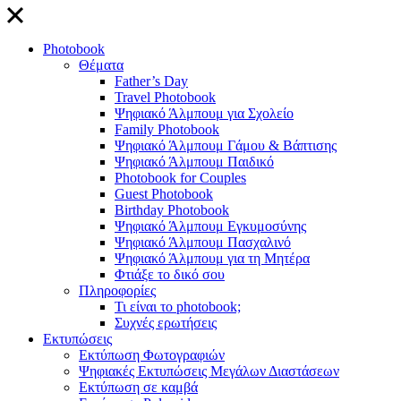
close
Photobook
Θέματα
Father’s Day
Travel Photobook
Ψηφιακό Άλμπουμ για Σχολείο
Family Photobook
Ψηφιακό Άλμπουμ Γάμου & Βάπτισης
Ψηφιακό Άλμπουμ Παιδικό
Photobook for Couples
Guest Photobook
Birthday Photobook
Ψηφιακό Άλμπουμ Εγκυμοσύνης
Ψηφιακό Άλμπουμ Πασχαλινό
Ψηφιακό Άλμπουμ για τη Μητέρα
Φτιάξε το δικό σου
Πληροφορίες
Τι είναι το photobook;
Συχνές ερωτήσεις
Εκτυπώσεις
Εκτύπωση Φωτογραφιών
Ψηφιακές Εκτυπώσεις Μεγάλων Διαστάσεων
Εκτύπωση σε καμβά