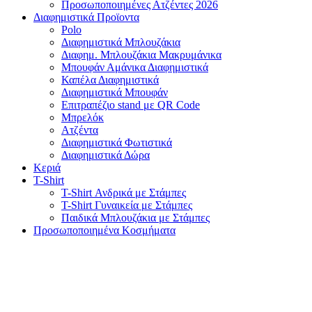
Προσωποποιημένες Ατζέντες 2026
Διαφημιστικά Προϊοντα
Polo
Διαφημιστικά Μπλουζάκια
Διαφημ. Μπλουζάκια Μακρυμάνικα
Μπουφάν Αμάνικα Διαφημιστικά
Καπέλα Διαφημιστικά
Διαφημιστικά Μπουφάν
Επιτραπέζιο stand με QR Code
Μπρελόκ
Ατζέντα
Διαφημιστικά Φωτιστικά
Διαφημιστικά Δώρα
Κεριά
T-Shirt
T-Shirt Ανδρικά με Στάμπες
T-Shirt Γυναικεία με Στάμπες
Παιδικά Μπλουζάκια με Στάμπες
Προσωποποιημένα Κοσμήματα