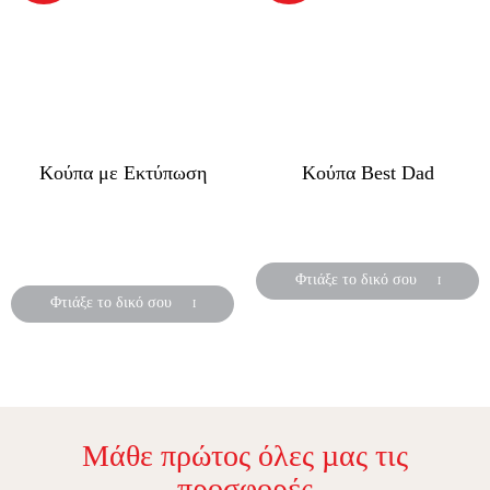
Κούπα με Εκτύπωση
Κούπα Best Dad
Δημιούργησε ένα ξεχωριστό
Ένα μοναδικό δώρο για τη
δώρο για την γιορτή της
γιορτή του πατέρα!
μητέρας!
Φτιάξε το δικό σου
Φτιάξε το δικό σου
Μάθε πρώτος όλες µας τις
προσφορές