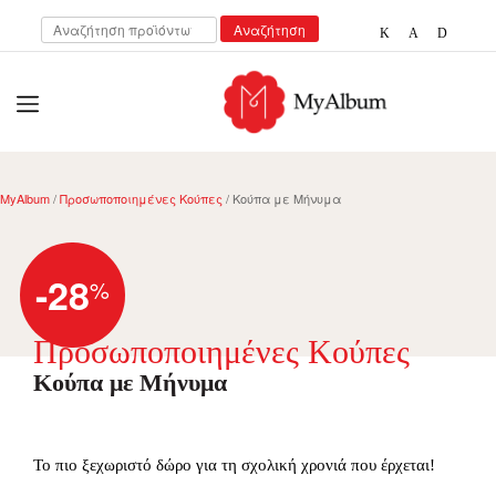
Αναζήτηση
Αναζήτηση
για:
open
myalbum.gr
Print your memories online!
MyAlbum
/
Προσωποποιημένες Κούπες
/ Κούπα με Μήνυμα
-28
%
Προσωποποιημένες Κούπες
Κούπα με Μήνυμα
Το πιο ξεχωριστό δώρο για τη σχολική χρονιά που έρχεται!