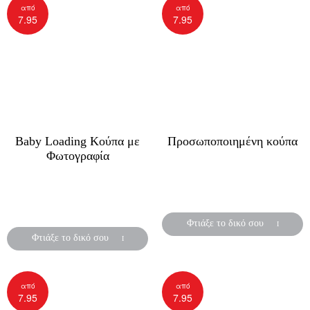
από
από
7.95
7.95
Baby Loading Κούπα με
Προσωποποιημένη κούπα
Φωτογραφία
Κούπες απλές ή μαγικές με
Καλώς όρισε το κοριτσάκι
φωτογραφία!
σας
με την πιό ιδιαίτερη κούπα!
Φτιάξε το δικό σου
Φτιάξε το δικό σου
από
από
7.95
7.95