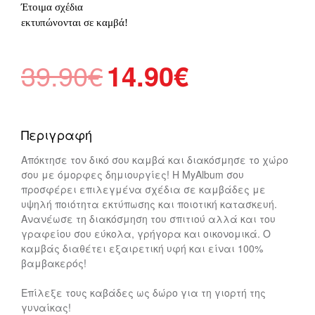
Έτοιμα σχέδια
εκτυπώνονται σε καμβά!
Original
Η
39.90
€
14.90
€
price
τρέχουσα
was:
τιμή
39.90€.
είναι:
Περιγραφή
14.90€.
Απόκτησε τον δικό σου καμβά και διακόσμησε το χώρο
σου με όμορφες δημιουργίες! Η MyAlbum σου
προσφέρει επιλεγμένα σχέδια σε καμβάδες με
υψηλή ποιότητα εκτύπωσης και ποιοτική κατασκευή.
Ανανέωσε τη διακόσμηση του σπιτιού αλλά και του
γραφείου σου εύκολα, γρήγορα και οικονομικά. Ο
καμβάς διαθέτει εξαιρετική υφή και είναι 100%
βαμβακερός!
Επίλεξε τους καβάδες ως δώρο για τη γιορτή της
γυναίκας!