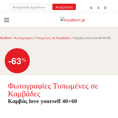
Αναζήτηση
Αναζήτηση
για:
open
myalbum.gr
Print your memories online!
MyAlbum
/
Φωτογραφίες Τυπωμένες σε Καμβάδες
/ Καμβάς love yourself 40×60
-63
%
Φωτογραφίες Τυπωμένες σε
Καμβάδες
Καμβάς love yourself 40×60