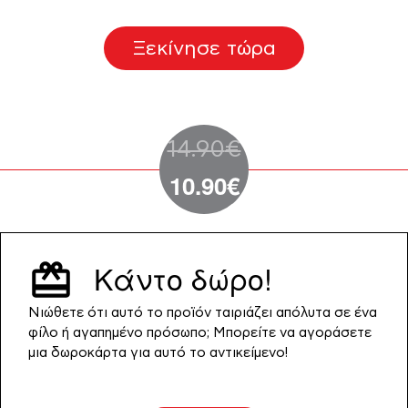
Ξεκίνησε τώρα
Original
14.90
€
10.90
€
Η
price
τρέχουσα
was:
τιμή
14.90€.
Κάντο δώρο!
είναι:
Νιώθετε ότι αυτό το προϊόν ταιριάζει απόλυτα σε ένα
10.90€.
φίλο ή αγαπημένο πρόσωπο; Μπορείτε να αγοράσετε
μια δωροκάρτα για αυτό το αντικείμενο!