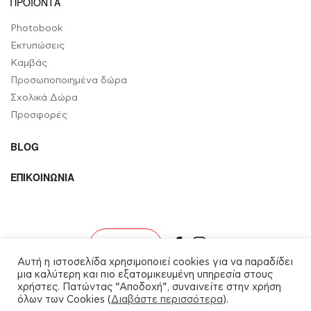
ΠΡΟΙΟΝΤΑ
Photobook
Εκτυπώσεις
Καμβάς
Προσωποποιημένα δώρα
Σχολικά Δώρα
Προσφορές
BLOG
ΕΠΙΚΟΙΝΩΝΙΑ
facebook
instagram
Σύνδεση
Αυτή η ιστοσελίδα χρησιμοποιεί cookies για να παραδίδει
μια καλύτερη και πιο εξατομικευμένη υπηρεσία στους
χρήστες. Πατώντας “Αποδοχή”, συναινείτε στην χρήση
όλων των Cookies (
Διαβάστε περισσότερα
).
myalbum.gr © 2026. All rights reserved.