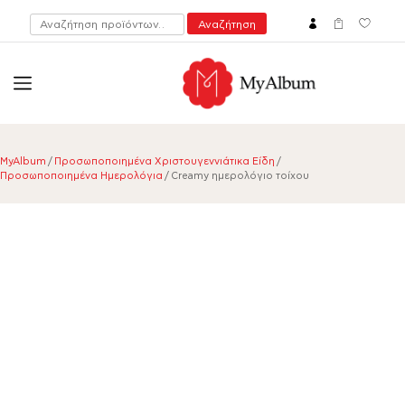
Αναζήτηση
Αναζήτηση
για:
open
myalbum.gr
Print your memories online!
MyAlbum
/
Προσωποποιημένα Χριστουγεννιάτικα Είδη
/
Προσωποποιημένα Ημερολόγια
/ Creamy ημερολόγιο τοίχου
-27
%