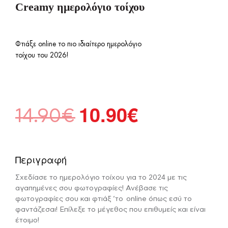
Creamy ημερολόγιο τοίχου
Φτιάξε online το πιο ιδιαίτερο ημερολόγιο
τοίχου του 2026!
10.90
€
Original
Η
14.90
€
price
τρέχουσα
was:
τιμή
14.90€.
είναι:
Περιγραφή
10.90€.
Σχεδίασε το ημερολόγιο τοίχου για το 2024 με τις
αγαπημένες σου φωτογραφίες! Ανέβασε τις
φωτογραφίες σου και φτιάξ ‘το online όπως εσύ το
φαντάζεσαι! Επίλεξε το μέγεθος που επιθυμείς και είναι
έτοιμο!