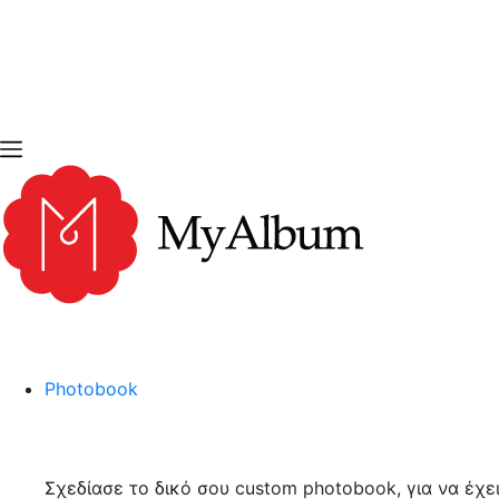
open
myalbum.gr
Print your memories online!
Photobook
Σχεδίασε το δικό σου custom photobook, για να έχε