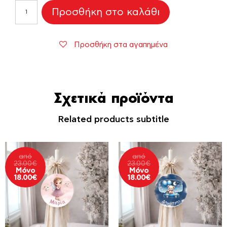
Διακοσμητικό
Προσθήκη στο καλάθι
Λαμπάδας
Βάπτισης
Nutcracker
Προσθήκη στα αγαπημένα
ποσότητα
Σχετικά προϊόντα
Related products subtitle
από
από
23.00
€
23.00
€
Μόνο
Μόνο
18.00
€
18.00
€