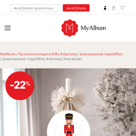
Αναζήτηση
Αναζήτηση
για:
open
myalbum.gr
Print your memories online!
MyAlbum
/
Προσωποποιημένα Είδη Βάφτισης
/
Διακοσμητικά Λαμπάδας
/ Διακοσμητικό Λαμπάδας Βάπτισης Nutcracker
-22
%