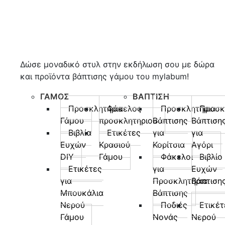
Δώσε μοναδικό στυλ στην εκδήλωση σου με δώρα
και προϊόντα βάπτισης γάμου του mylabum!
ΓΑΜΟΣ
ΒΑΠΤΙΣΗ
Προσκλητήρια
Φάκελος
Προσκλητήρια
Προσκ
Γάμου
προσκλητηριου
Βάπτισης
Βάπτιση
Βιβλία
Ετικέτες
για
για
Ευχών
Κρασιού
Κορίτσια
Αγόρι
DIY
Γάμου
Φάκελοι
Βιβλίο
Ετικέτες
για
Ευχών
για
Προσκλητήρια
Βάπτιση
Μπουκάλια
Βάπτισης
Νερού
Ποδιές
Ετικέτ
Γάμου
Νονάς
Νερού