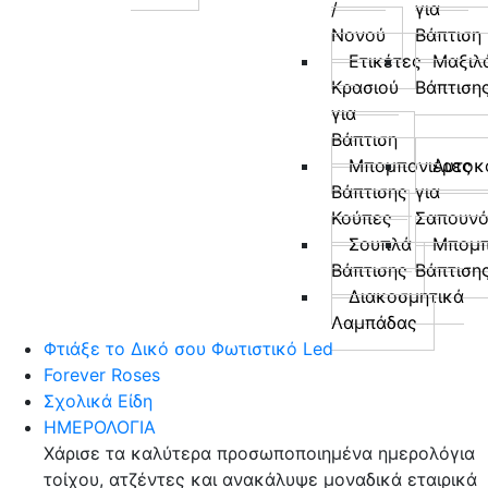
/
για
Νονού
Βάπτιση
Ετικέτες
Μαξιλ
Κρασιού
Βάπτιση
για
Βάπτιση
Μπομπονιέρες
Αυτοκ
Βάπτισης
για
Κούπες
Σαπουν
Σουπλά
Μπομπ
Βάπτισης
Βάπτιση
Διακοσμητικά
Λαμπάδας
Φτιάξε το Δικό σου Φωτιστικό Led
Forever Roses
Σχολικά Είδη
ΗΜΕΡΟΛΟΓΙΑ
Χάρισε τα καλύτερα προσωποποιημένα ημερολόγια
τοίχου, ατζέντες και ανακάλυψε μοναδικά εταιρικά