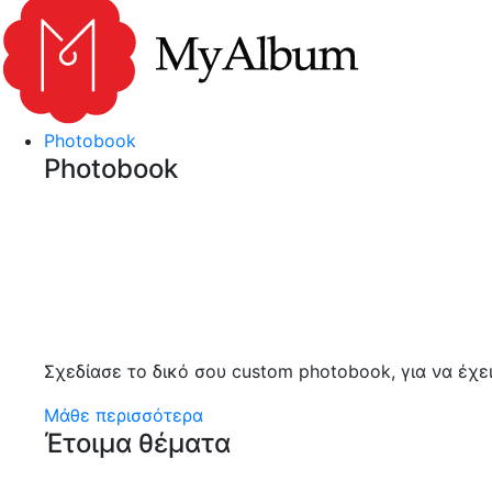
myalbum.gr
Print your memories online!
Photobook
Photobook
Σχεδίασε το δικό σου custom photobook, για να έχε
Μάθε περισσότερα
Έτοιμα θέματα