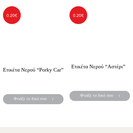
0.20
€
0.20
€
Ετικέτα Νερού “Αστέρι”
Ετικέτα Νερού “Porky Car”
Αυτοκόλλητες ετικέτες για
Αυτοκόλλητες ετικέτες για
μπουκάλια νερού
μπουκάλια νερού
Φτιάξε το δικό σου
Φτιάξε το δικό σου