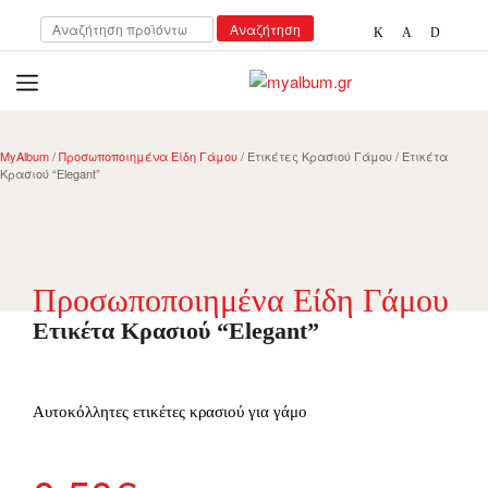
Αναζήτηση
Αναζήτηση
για:
open
myalbum.gr
Print your memories online!
MyAlbum
/
Προσωποποιημένα Είδη Γάμου
/ Ετικέτες Κρασιού Γάμου / Ετικέτα
Κρασιού “Elegant”
Προσωποποιημένα Είδη Γάμου
Ετικέτα Κρασιού “Elegant”
Αυτοκόλλητες ετικέτες κρασιού για γάμο