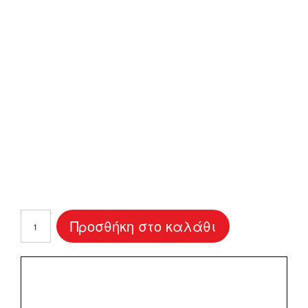
Ετικέτα
Προσθήκη στο καλάθι
Κρασιού
"Elegant"
ποσότητα