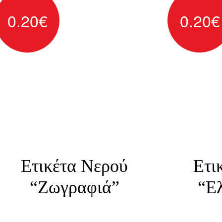
0.20
€
0.20
€
Ετικέτα Νερού
Ετι
“Ζωγραφιά”
“Ε
Αυτοκόλλητες ετικέτες για
Αυτοκό
μπουκάλια νερού
μ