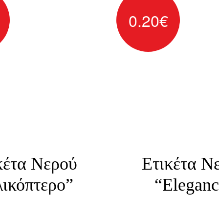
0.20
€
κέτα Νερού
Ετικέτα Ν
λικόπτερο”
“Eleganc
λλητες ετικέτες για
Αυτοκόλλητες ετικέ
πουκάλια νερού
μπουκάλια νερ