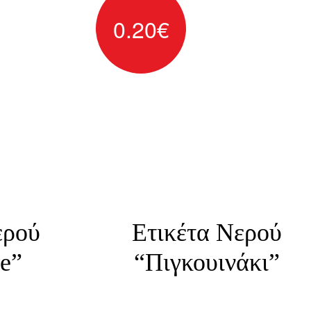
0.20
€
ερού
Ετικέτα Νερού
e”
“Πιγκουινάκι”
τες για
Αυτοκόλλητες ετικέτες για
ού
μπουκάλια νερού