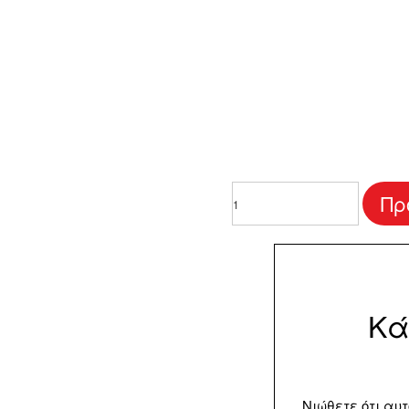
Ετικέτα
Πρ
Κρασιού
“Simple"
ποσότητα
Κά
Νιώθετε ότι αυ