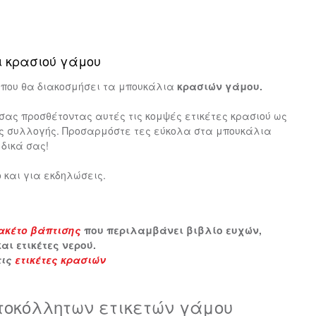
 Κούπες
Αυτοκόλλητα για
Σαπουνόφουσκες
ι κρασιού γάμου
 CODE
ΔΙΑΚΟΣΜΗΤΙΚΆ ΜΑΞΙΛΆΡΙΑ
ΜΠΡΕΛΌΚ
ΊΕΣ
ΑΥΤΟΚΌΛΛΗΤΑ ΚΆΔΡΑ ΤΟΊΧΟΥ
που θα διακοσμήσει τα μπουκάλια
κρασιών γάμου.
Μπομπονιέρες Βάπτισης
σας προσθέτοντας αυτές τις κομψές ετικέτες κρασιού ως
ς συλλογής. Προσαρμόστε τες εύκολα στα μπουκάλια
 δικά σας!
ς
ο και για εκδηλώσεις.
ΙΚΌ LED
ΧΡΙΣΤΟΥΓΕΝΝΙΆΤΙΚΑ
ακέτο βάπτισης
που περιλαμβάνει βιβλίο ευχών,
ι ετικέτες νερού.
τις
ετικέτες κρασιών
οκόλλητων ετικετών γάμου