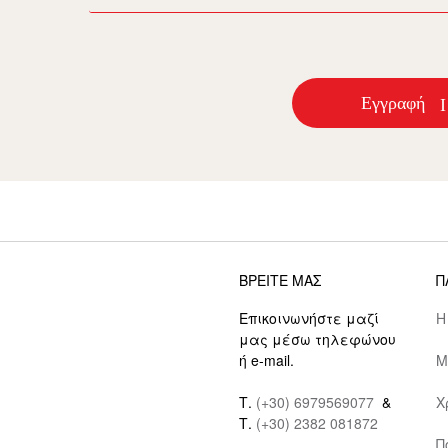
Εγγραφή
ΒΡΕΙΤΕ ΜΑΣ
Π
Επικοινωνήστε μαζί
Η
μας μέσω τηλεφώνου
ή e-mail.
Μ
Τ.
(+30) 6979569077
&
Χ
Τ.
(+30) 2382 081872
Π