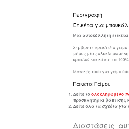
Περιγραφή
Μπομπονιέρες Βάπτισης
Ετικέτα για μπουκάλ
ΟΠΟΙΗΜΈΝΑ ΚΟΣΜΉΜΑΤΑ
ΗΜΙΣΤΙΚΆ ΜΠΟΥΦΆΝ
ΕΠΙΤΡΑΠΈΖΙΟ STAND ΜΕ QR
ΚΑΡΔΟΎΛΕΣ ΜΕ ΝΕΡΌ
ΚΤΎΠΩΣΗ KAPAFIX
ΚΟΡΝΊΖΕΣ ΜΕ ΦΩΤΟΓΡΑΦ
Μία
αυτοκόλλητη ετικέτα
Σουπλά Βάπτισης
Σερβίρετε κρασί στο γάμο 
μέρος μίας ολοκληρωμένη
κρασιού και κάντε τα 100%
Διακοσμητικά Λαμπάδα
Ιδανικές τόσο για γάμο όσ
Πακέτα Γάμου
ΗΜΙΣΤΙΚΆ ΦΩΤΙΣΤΙΚΆ
FOREVER ROSES
ΦΤΙΆΞΕ ΤΟ ΔΙΚΌ ΣΟΥ ΦΩΤΙΣΤ
ΔΙΑΦΗΜΙΣΤΙΚΆ ΔΏΡΑ
Δείτε το
ολοκληρωμένο
π
προσκλητήρια βάπτισης κα
Δείτε όλα τα
σχέδια για 
Διαστάσεις αυτ