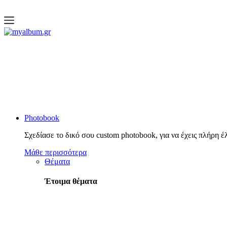
open
myalbum.gr
Print your memories online!
Photobook
Σχεδίασε το δικό σου custom photobook, για να έχεις πλήρη έ
Μάθε περισσότερα
Θέματα
Έτοιμα θέματα