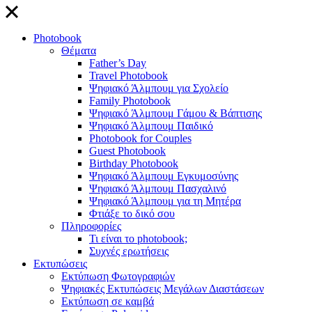
close
Photobook
Θέματα
Father’s Day
Travel Photobook
Ψηφιακό Άλμπουμ για Σχολείο
Family Photobook
Ψηφιακό Άλμπουμ Γάμου & Βάπτισης
Ψηφιακό Άλμπουμ Παιδικό
Photobook for Couples
Guest Photobook
Birthday Photobook
Ψηφιακό Άλμπουμ Εγκυμοσύνης
Ψηφιακό Άλμπουμ Πασχαλινό
Ψηφιακό Άλμπουμ για τη Μητέρα
Φτιάξε το δικό σου
Πληροφορίες
Τι είναι το photobook;
Συχνές ερωτήσεις
Εκτυπώσεις
Εκτύπωση Φωτογραφιών
Ψηφιακές Εκτυπώσεις Μεγάλων Διαστάσεων
Εκτύπωση σε καμβά