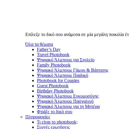
Επίλεξε το δικό σου ανάμεσα σε μία μεγάλη ποικιλία 
Όλα τα θέματα
Father’s Day
Travel Photobook
Ψηφιακό Άλμπουμ για Σχολείο
Family Photobook
Ψηφιακό Άλμπουμ Γάμου & Βάπτισης
Ψηφιακό Άλμπουμ Παιδικό
Photobook for Couples
Guest Photobook
Birthday Photobook
Ψηφιακό Άλμπουμ Εγκυμοσύνης
Ψηφιακό Άλμπουμ Πασχαλινό
Ψηφιακό Άλμπουμ για τη Μητέρα
Φτιάξε το δικό σου
Πληροφορίες
Τι είναι το photobook;
Συχνές ερωτήσεις