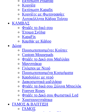
Εκτύπωση Polaroid
Κορνίζα
Εκτύπωση Kapafix
Κορνίζες με Φωτογραφίες
Αυτοκόλλητα Κάδρα Τοίχου
ΚΑΜΒΑΣ
Φτιάξε το δικό σου
Έτοιμα Σχέδια
KapaFix
Καμβάς με Κάδρο
Δώρα
Προσωποποιημένες Κούπες
Custom Mousepads
Φτιάξε το Δικό σου Μαξιλάρι
Μαγνητάκια
Γλόµποι µε Νερό
Προσωποποιημένα Κοσμήματα
Καρδούλες με νερό
Διακοσμητικά μαξιλάρια
Φτιάξε τα δικά σου Ξύλινα Μπρελόκ
Forever Roses
Φτιάξε το Δικό σου Φωτιστικό Led
Χριστουγεννιάτικα
ΓΑΜΟΣ & ΒΑΠΤΙΣΗ
ΓΑΜΟΣ