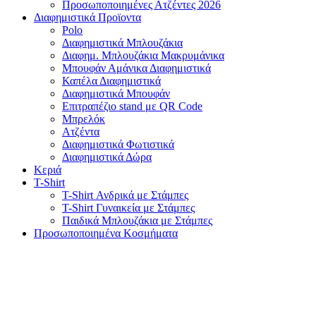
Προσωποποιημένες Ατζέντες 2026
Διαφημιστικά Προϊοντα
Polo
Διαφημιστικά Μπλουζάκια
Διαφημ. Μπλουζάκια Μακρυμάνικα
Μπουφάν Αμάνικα Διαφημιστικά
Καπέλα Διαφημιστικά
Διαφημιστικά Μπουφάν
Επιτραπέζιο stand με QR Code
Μπρελόκ
Ατζέντα
Διαφημιστικά Φωτιστικά
Διαφημιστικά Δώρα
Κεριά
T-Shirt
T-Shirt Ανδρικά με Στάμπες
T-Shirt Γυναικεία με Στάμπες
Παιδικά Μπλουζάκια με Στάμπες
Προσωποποιημένα Κοσμήματα