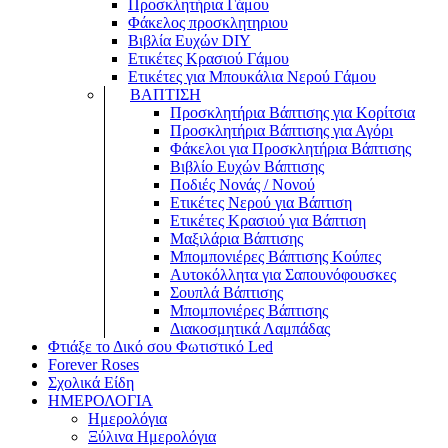
Προσκλητήρια Γάμου
Φάκελος προσκλητηριου
Βιβλία Ευχών DIY
Ετικέτες Κρασιού Γάμου
Ετικέτες για Μπουκάλια Νερού Γάμου
ΒΑΠΤΙΣΗ
Προσκλητήρια Βάπτισης για Κορίτσια
Προσκλητήρια Βάπτισης για Αγόρι
Φάκελοι για Προσκλητήρια Βάπτισης
Βιβλίο Ευχών Βάπτισης
Ποδιές Νονάς / Νονού
Ετικέτες Νερού για Βάπτιση
Ετικέτες Κρασιού για Βάπτιση
Μαξιλάρια Βάπτισης
Μπομπονιέρες Βάπτισης Κούπες
Αυτοκόλλητα για Σαπουνόφουσκες
Σουπλά Βάπτισης
Μπομπονιέρες Βάπτισης
Διακοσμητικά Λαμπάδας
Φτιάξε το Δικό σου Φωτιστικό Led
Forever Roses
Σχολικά Είδη
ΗΜΕΡΟΛΟΓΙΑ
Ημερολόγια
Ξύλινα Ημερολόγια