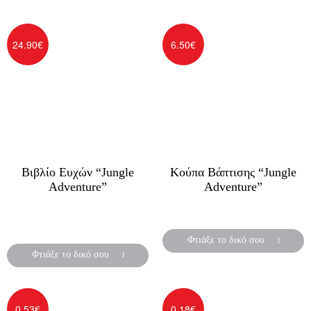
24.90
€
6.50
€
Βιβλίο Ευχών “Jungle
Κούπα Βάπτισης “Jungle
Adventure”
Adventure”
Βιβλίο ευχών
Κούπες με εκτύπωση
για αγόρι ή κορίτσι
Φτιάξε το δικό σου
Φτιάξε το δικό σου
0.53
€
0.18
€