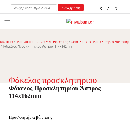
Αναζήτηση
Αναζήτηση
για:
open
myalbum.gr
Print your memories online!
MyAlbum
/
Προσωποποιημένα Είδη Βάφτισης
/
Φάκελοι για Προσκλητήρια Βάπτισης
/ Φάκελος Προσκλητηρίου Άσπρος 114x162mm
Φάκελος προσκλητηριου
Φάκελος Προσκλητηρίου Άσπρος
114x162mm
Προσκλητήρια βάπτισης