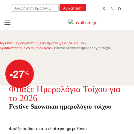
Αναζήτηση
Αναζήτηση
για:
open
myalbum.gr
Print your memories online!
MyAlbum
/
Προσωποποιημένα Χριστουγεννιάτικα Είδη
/
Προσωποποιημένα Ημερολόγια
/ Festive Snowman ημερολόγιο τοίχου
-27
%
Φτιάξε Ημερολόγια Τοίχου για
το 2026
Festive Snowman ημερολόγιο τοίχου
Φτιάξε online το πιο ιδιαίτερο ημερολόγιο