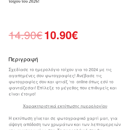
τοίχου του 2026!
Original
Η
14.90
€
10.90
€
price
τρέχουσα
was:
τιμή
14.90€.
είναι:
Περιγραφή
10.90€.
Σχεδίασε το ημερολόγιο τοίχου για το 2024 με τις
αγαπημένες σου φωτογραφίες! Ανέβασε τις
φωτογραφίες σου και φτιάξ ‘το online όπως εσύ το
φαντάζεσαι! Επίλεξε το μέγεθος που επιθυμείς και
είναι έτοιμο!
Χαρακτηριστικά εκτύπωσης ημερολογίου
Η εκτύπωση γίνεται σε φωτογραφικό χαρτί ματ, για
άψογη απόδοση των χρωμάτων και των λεπτομερειών