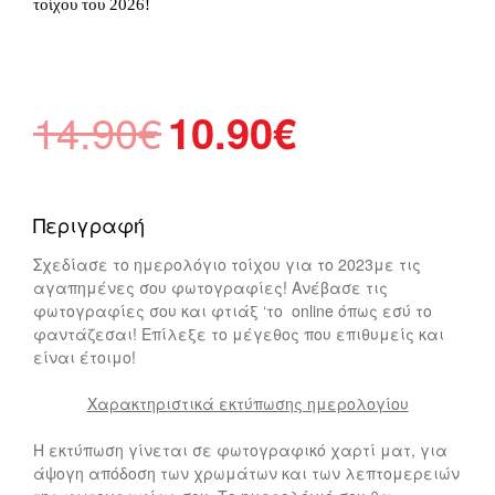
τοίχου του 2026!
Original
Η
14.90
€
10.90
€
price
τρέχουσα
was:
τιμή
14.90€.
είναι:
Περιγραφή
10.90€.
Σχεδίασε το ημερολόγιο τοίχου για το 2023με τις
αγαπημένες σου φωτογραφίες! Ανέβασε τις
φωτογραφίες σου και φτιάξ ‘το online όπως εσύ το
φαντάζεσαι! Επίλεξε το μέγεθος που επιθυμείς και
είναι έτοιμο!
Χαρακτηριστικά εκτύπωσης ημερολογίου
Η εκτύπωση γίνεται σε φωτογραφικό χαρτί ματ, για
άψογη απόδοση των χρωμάτων και των λεπτομερειών