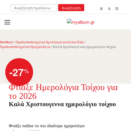
Αναζήτηση
Αναζήτηση
για:
open
myalbum.gr
Print your memories online!
MyAlbum
/
Προσωποποιημένα Χριστουγεννιάτικα Είδη
/
Προσωποποιημένα Ημερολόγια
/ Καλά Χριστουγεννα ημερολόγιο τοίχου
-27
%
Φτιάξε Ημερολόγια Τοίχου για
το 2026
Καλά Χριστουγεννα ημερολόγιο τοίχου
Φτιάξε online το πιο ιδιαίτερο ημερολόγιο