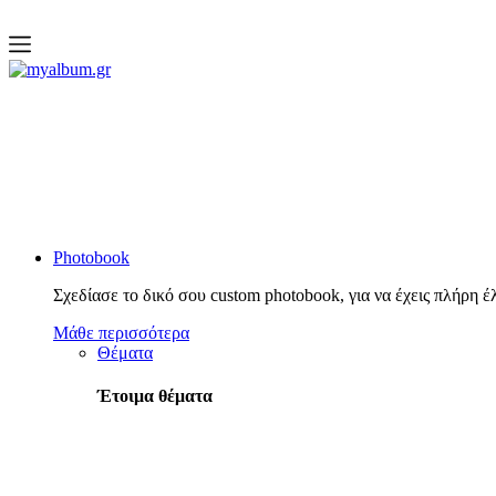
open
myalbum.gr
Print your memories online!
Photobook
Σχεδίασε το δικό σου custom photobook, για να έχεις πλήρη έ
Μάθε περισσότερα
Θέματα
Έτοιμα θέματα