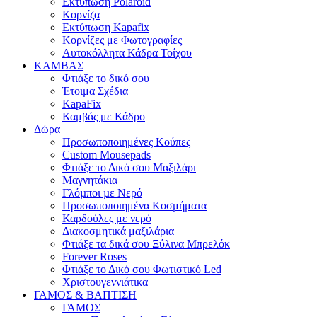
Εκτύπωση Polaroid
Κορνίζα
Εκτύπωση Kapafix
Κορνίζες με Φωτογραφίες
Αυτοκόλλητα Κάδρα Τοίχου
ΚΑΜΒΑΣ
Φτιάξε το δικό σου
Έτοιμα Σχέδια
KapaFix
Καμβάς με Κάδρο
Δώρα
Προσωποποιημένες Κούπες
Custom Mousepads
Φτιάξε το Δικό σου Μαξιλάρι
Μαγνητάκια
Γλόµποι µε Νερό
Προσωποποιημένα Κοσμήματα
Καρδούλες με νερό
Διακοσμητικά μαξιλάρια
Φτιάξε τα δικά σου Ξύλινα Μπρελόκ
Forever Roses
Φτιάξε το Δικό σου Φωτιστικό Led
Χριστουγεννιάτικα
ΓΑΜΟΣ & ΒΑΠΤΙΣΗ
ΓΑΜΟΣ