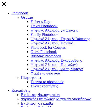
close
Photobook
Θέματα
Father’s Day
Travel Photobook
Ψηφιακό Άλμπουμ για Σχολείο
Family Photobook
Ψηφιακό Άλμπουμ Γάμου & Βάπτισης
Ψηφιακό Άλμπουμ Παιδικό
Photobook for Couples
Guest Photobook
Birthday Photobook
Ψηφιακό Άλμπουμ Εγκυμοσύνης
Ψηφιακό Άλμπουμ Πασχαλινό
Ψηφιακό Άλμπουμ για τη Μητέρα
Φτιάξε το δικό σου
Πληροφορίες
Τι είναι το photobook;
Συχνές ερωτήσεις
Εκτυπώσεις
Εκτύπωση Φωτογραφιών
Ψηφιακές Εκτυπώσεις Μεγάλων Διαστάσεων
Εκτύπωση σε καμβά