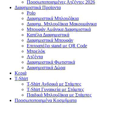
Προσωποποιημένες Ατζέντες 2026
Διαφημιστικά Προϊοντα
Polo
Διαφημιστικά Μπλουζάκια
Διαφημ. Μπλουζάκια Μακρυμάνικα
Μπουφάν Αμάνικα Διαφημιστικά
Καπέλα Διαφημιστικά
Διαφημιστικά Μπουφάν
Επιτραπέζιο stand με QR Code
Μπρελόκ
Ατζέντα
Διαφημιστικά Φωτιστικά
Διαφημιστικά Δώρα
Κεριά
T-Shirt
T-Shirt Ανδρικά με Στάμπες
T-Shirt Γυναικεία με Στάμπες
Παιδικά Μπλουζάκια με Στάμπες
Προσωποποιημένα Κοσμήματα