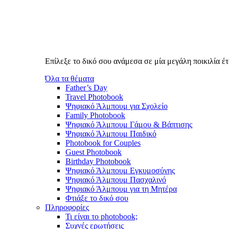
Επίλεξε το δικό σου ανάμεσα σε μία μεγάλη ποικιλία 
Όλα τα θέματα
Father’s Day
Travel Photobook
Ψηφιακό Άλμπουμ για Σχολείο
Family Photobook
Ψηφιακό Άλμπουμ Γάμου & Βάπτισης
Ψηφιακό Άλμπουμ Παιδικό
Photobook for Couples
Guest Photobook
Birthday Photobook
Ψηφιακό Άλμπουμ Εγκυμοσύνης
Ψηφιακό Άλμπουμ Πασχαλινό
Ψηφιακό Άλμπουμ για τη Μητέρα
Φτιάξε το δικό σου
Πληροφορίες
Τι είναι το photobook;
Συχνές ερωτήσεις