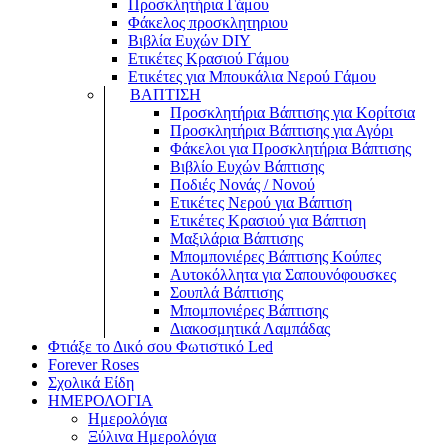
Προσκλητήρια Γάμου
Φάκελος προσκλητηριου
Βιβλία Ευχών DIY
Ετικέτες Κρασιού Γάμου
Ετικέτες για Μπουκάλια Νερού Γάμου
ΒΑΠΤΙΣΗ
Προσκλητήρια Βάπτισης για Κορίτσια
Προσκλητήρια Βάπτισης για Αγόρι
Φάκελοι για Προσκλητήρια Βάπτισης
Βιβλίο Ευχών Βάπτισης
Ποδιές Νονάς / Νονού
Ετικέτες Νερού για Βάπτιση
Ετικέτες Κρασιού για Βάπτιση
Μαξιλάρια Βάπτισης
Μπομπονιέρες Βάπτισης Κούπες
Αυτοκόλλητα για Σαπουνόφουσκες
Σουπλά Βάπτισης
Μπομπονιέρες Βάπτισης
Διακοσμητικά Λαμπάδας
Φτιάξε το Δικό σου Φωτιστικό Led
Forever Roses
Σχολικά Είδη
ΗΜΕΡΟΛΟΓΙΑ
Ημερολόγια
Ξύλινα Ημερολόγια