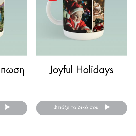
ύπωση
Joyful Holidays
στό δώρο
Οι πιο όμορφες στιγμές των
τέρας!
Χριστουγέννων σε μία κούπα!
Φτιάξε το δικό σου