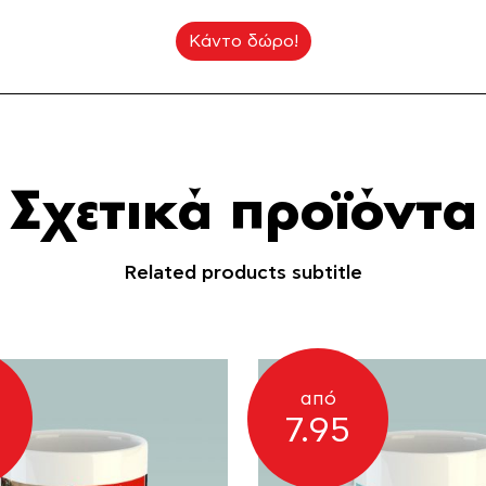
Κάντο δώρο!
Σχετικά προϊόντα
Related products subtitle
από
7.95