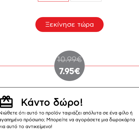
Ξεκίνησε τώρα
Original
10.99
€
Η
price
7.95
€
τρέχουσα
was:
τιμή
10.99€.
Κάντο δώρο!
είναι:
Νιώθετε ότι αυτό το προϊόν ταιριάζει απόλυτα σε ένα φίλο ή
7.95€.
αγαπημένο πρόσωπο; Μπορείτε να αγοράσετε μια δωροκάρτα
για αυτό το αντικείμενο!