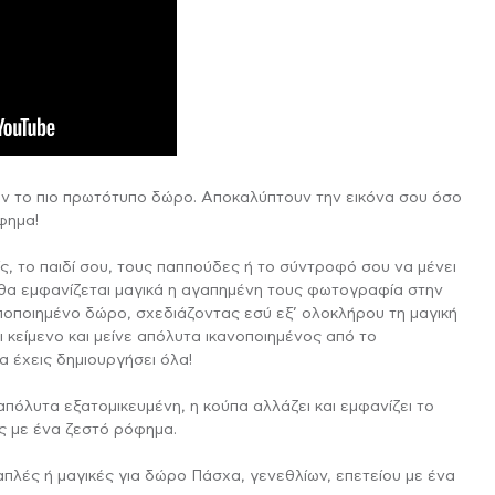
ΙΆΞΕ ΤΟ ΔΙΚΌ ΣΟΥ
ΑΦΗΜΙΣΤΙΚΆ ΔΏΡΑ
ΧΡΙΣΤΟΥΓΕΝΝΙΆΤΙΚΑ
ΦΩΤΙΣΤΙΚΌ LED
 το πιο πρωτότυπο δώρο. Αποκαλύπτουν την εικόνα σου όσο
όφημα!
ς, το παιδί σου, τους παππούδες ή το σύντροφό σου να μένει
θα εμφανίζεται μαγικά η αγαπημένη τους φωτογραφία στην
ποποιημένο δώρο, σχεδιάζοντας εσύ εξ’ ολοκλήρου τη μαγική
 κείμενο και μείνε απόλυτα ικανοποιημένος από το
 έχεις δημιουργήσει όλα!
πόλυτα εξατομικευμένη, η κούπα αλλάζει και εμφανίζει το
ις με ένα ζεστό ρόφημα.
λές ή μαγικές για δώρο Πάσχα, γενεθλίων, επετείου με ένα