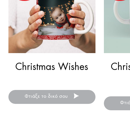
Christmas Wishes
Chri
Κούπες απλές ή μαγικές!
Κρατήστ
Χριστ
Φτιάξε το δικό σου
Φτι