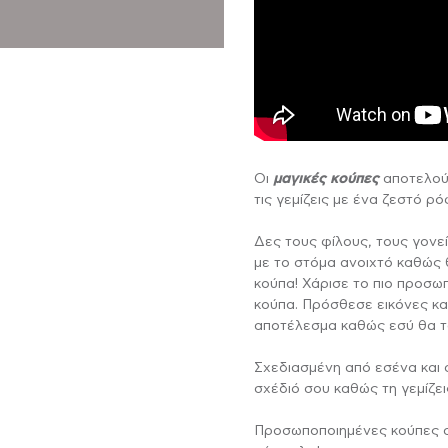
ΆΞΕ ΤΑ ΔΙΚΆ ΣΟΥ
ΑΤΖΈΝΤΑ
FOREVER ROSES
ΔΙΑΦΗΜΙΣΤΙΚΆ
ΦΤ
ΔΙ
ΎΛΙΝΑ ΜΠΡΕΛΌΚ
ΦΩΤΙΣΤΙΚΆ
Οι
μαγικές κούπες
αποτελούν
τις γεμίζεις με ένα ζεστό ρ
Δες τους φίλους, τους γονεί
με το στόμα ανοιχτό καθώς 
κούπα! Χάρισε το πιο προσω
κούπα. Πρόσθεσε εικόνες και
αποτέλεσμα καθώς εσύ θα τα
Σχεδιασμένη από εσένα και α
σχέδιό σου καθώς τη γεμίζε
Προσωποποιημένες κούπες απ