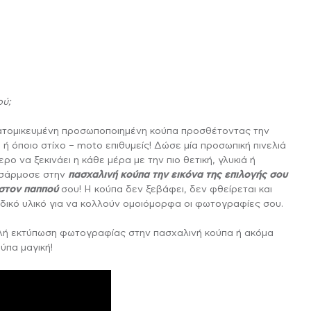
Ποδιές Νονάς /
Ετικέτες Νερού για
Νονού
Βάπτιση
αλινό
Ψηφιακό Άλμπουμ για τη Μητέρα
τικέτες Κρασιού για
Μαξιλάρια Βάπτισης
Βάπτιση
ού;
Μπομπονιέρες
Αυτοκόλλητα για
ξατομικευμένη προσωποποιημένη κούπα προσθέτοντας την
Βάπτισης Κούπες
Σαπουνόφουσκες
ΤΡΑΠΈΖΙΟ STAND ΜΕ
ΡΔΟΎΛΕΣ ΜΕ ΝΕΡΌ
ΚΟΡΝΊΖΕΣ ΜΕ
ΑΥΤΟΚΌΛΛΗΤΑ ΚΆΔΡΑ
ΔΙΑΚΟΣΜΗΤΙΚΆ
ΜΠΡΕΛΌΚ
 όποιο στίχο – moto επιθυμείς! Δώσε μία προσωπική πινελιά
ΦΩΤΟΓΡΑΦΊΕΣ
QR CODE
ΜΑΞΙΛΆΡΙΑ
ΤΟΊΧΟΥ
ερο να ξεκινάει η κάθε μέρα με την πιο θετική, γλυκιά ή
οσάρμοσε στην
πασχαλινή κούπα την εικόνα της επιλογής σου
Σουπλά Βάπτισης
Μπομπονιέρες
 στον παππού
σου! Η κούπα δεν ξεβάφει, δεν φθείρεται και
Βάπτισης
ιδικό υλικό για να κολλούν ομοιόμορφα οι φωτογραφίες σου.
πλή εκτύπωση φωτογραφίας στην πασχαλινή κούπα ή ακόμα
Διακοσμητικά
ύπα μαγική!
Λαμπάδας