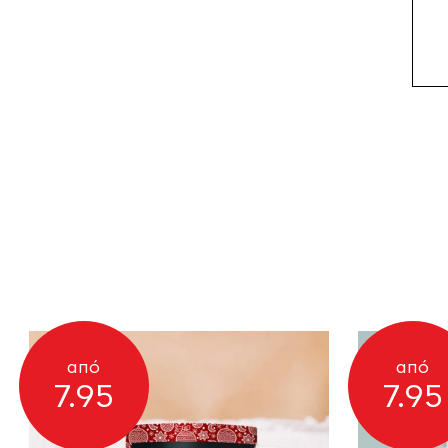
από
από
7.95
7.95