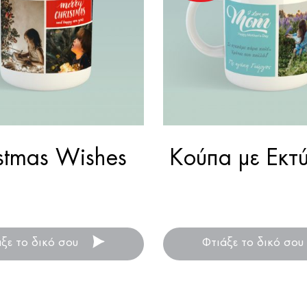
stmas Wishes
Κούπα με Εκτ
ε για πάντα τα καλύτερα
Δημιούργησε ένα ξεχωρι
ούγεννα σε μία κούπα!
για την γιορτή της μη
άξε το δικό σου
Φτιάξε το δικό σου