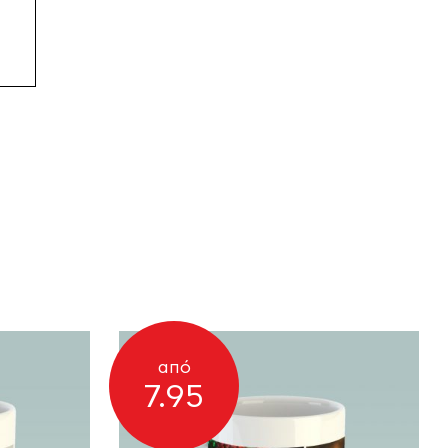
από
7.95