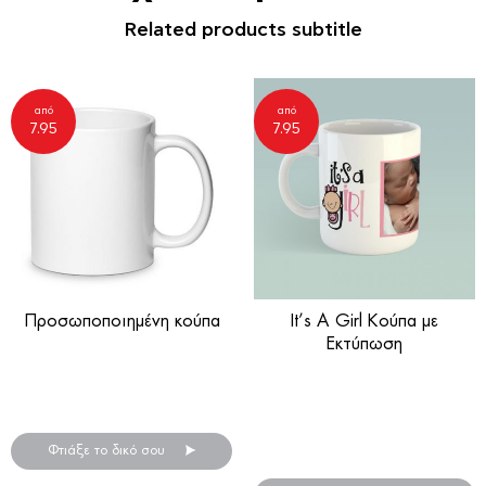
Related products subtitle
από
από
7.95
7.95
Προσωποποιημένη κούπα
It’s A Girl Κούπα με
Εκτύπωση
Κούπες απλές ή μαγικές με
φωτογραφία!
Καλώς όρισε το νέο μέλος
της οικογένειας με την
δημιουργία της πιό ιδιαίτερης
Φτιάξε το δικό σου
κούπας!