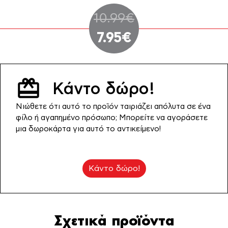
Original
10.99
€
Η
price
7.95
€
τρέχουσα
was:
τιμή
10.99€.
Κάντο δώρο!
είναι:
Νιώθετε ότι αυτό το προϊόν ταιριάζει απόλυτα σε ένα
7.95€.
φίλο ή αγαπημένο πρόσωπο; Μπορείτε να αγοράσετε
μια δωροκάρτα για αυτό το αντικείμενο!
Κάντο δώρο!
Σχετικά προϊόντα