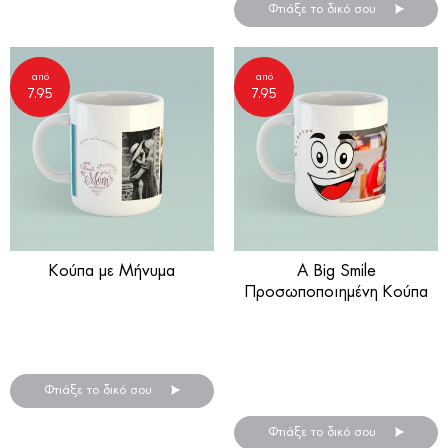
Φτιάξε το δικό σου
από
από
7.95
7.95
Κούπα με Μήνυμα
A Big Smile
Προσωποποιημένη Κούπα
Δημιούργησε ένα ξεχωριστό
δώρο για την γιορτή της
Καλώς όρισε το νέο μέλος
μητέρας!
της οικογένειας με την
δημιουργία της πιό ιδιαίτερης
Φτιάξε το δικό σου
κούπας!
Φτιάξε το δικό σου