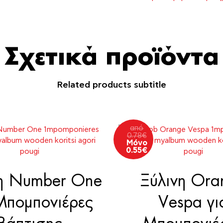
Μπομπονιέρες
Βάπτισης
ποσότητα
Σχετικά προϊόντα
Related products subtitle
από
0.78
€
Μόνο
0.55
€
η Number One
Ξύλινη Ora
Μπομπονιέρες
Vespa γι