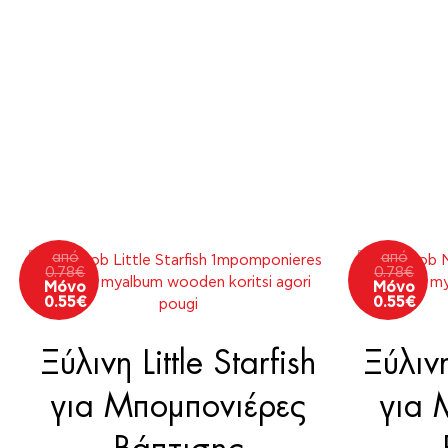
από
από
0.78
€
0.78
€
Μόνο
Μόνο
0.55
€
0.55
€
Ξύλινη Little Starfish
Ξύλιν
για Μπομπονιέρες
για 