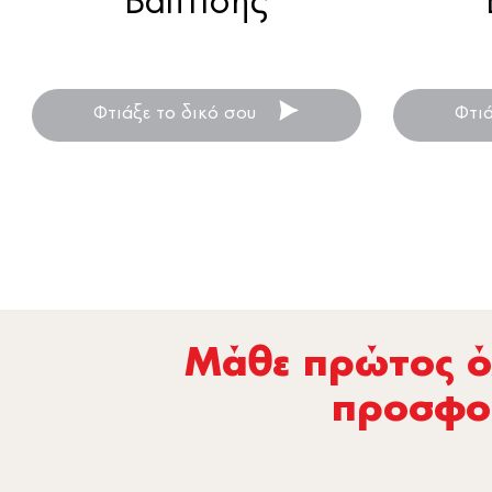
Βάπτισης
Ξύλινη μπομπονιέρα βάπτισης .
Ξύλινη
Φτιάξε το δικό σου
Φτι
Μάθε πρώτος όλ
προσφο