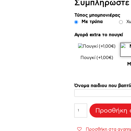
Συμπληρώστε 
Τύπος μπομπονιέρας
Με τρύπα
Χω
Αγορά extra το πουγκί
Πουγκί (+1,00€)
Μ
Όνομα παιδιου που βαπτί
Ξύλινη
Προσθήκη σ
Balloon
Bear
για
Προσθήκη στα αγαπη