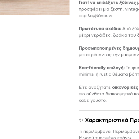
ΆΞΕ ΤΑ ΔΙΚΆ ΣΟΥ
ΑΤΖΈΝΤΑ
FOREVER ROSES
ΔΙΑΦΗΜΙΣΤΙΚΆ
ΦΤ
ΔΙ
Γιατί να επιλέξετε ξύλινες 
ΎΛΙΝΑ ΜΠΡΕΛΌΚ
ΦΩΤΙΣΤΙΚΆ
προσφέρει μια ζεστή, vintage
περιλαμβάνουν:
Πρωτότυπα σχέδια:
Από ξύλι
μέχρι νεράιδες, ζωάκια του 
Προσωποποιημένες δημιουρ
μετατρέποντας την μπομπον
Eco-friendly επιλογή:
Το φυσ
minimal ή rustic θέματα βάπτ
Είτε αναζητάτε
οικονομικές
πιο σύνθετα διακοσμητικά κ
κάθε γούστο.
✨ Χαρακτηριστικά Πρ
Τι περιλαμβάνει Περιλαμβάνε
Μωρού τυπωμένο επάνω.