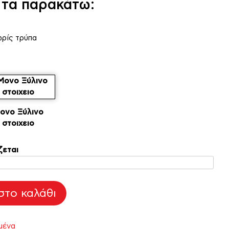
τα παρακάτω:
ρίς τρύπα
ονο Ξύλινο
στοιχειο
ζεται
το καλάθι
μένα