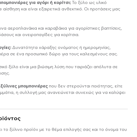
ΙΆΞΕ ΤΟ ΔΙΚΌ ΣΟΥ
ΑΦΗΜΙΣΤΙΚΆ ΔΏΡΑ
ΧΡΙΣΤΟΥΓΕΝΝΙΆΤΙΚΑ
μπομπονιέρες για αγόρι ή κορίτσι;
Το ξύλο ως υλικό
ΦΩΤΙΣΤΙΚΌ LED
 αίσθηση και είναι εξαιρετικά ανθεκτικό. Οι προτάσεις μας
να αεροπλανάκια και καραβάκια για αγορίστικες βαπτίσεις,
δάσους και ονειροπαγίδες για κορίτσια.
γίες:
Δυνατότητα χάραξης ονόματος ή ημερομηνίας,
ιέρα σε ένα προσωπικό δώρο για τους καλεσμένους σας.
ικό ξύλο είναι μια βιώσιμη λύση που ταιριάζει απόλυτα σε
ισης.
 ξύλινες μπομπονιέρες
που δεν στερούνται ποιότητας, είτε
ομμάτια, η συλλογή μας ανανεώνεται συνεχώς για να καλύψει
οϊόντος
ι το ξύλινο προϊόν με το θέμα επιλογής σας και το όνομα του