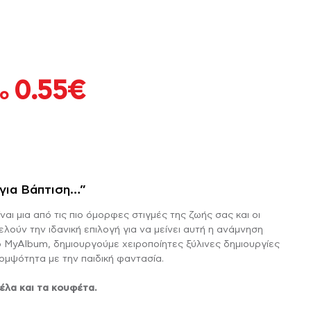
Ποδιές Νονάς /
Ετικέτες Νερού για
Νονού
Βάπτιση
αλινό
Ψηφιακό Άλμπουμ για τη Μητέρα
τικέτες Κρασιού για
Μαξιλάρια Βάπτισης
Βάπτιση
0.55
€
ο
Μπομπονιέρες
Αυτοκόλλητα για
Βάπτισης Κούπες
Σαπουνόφουσκες
ΤΡΑΠΈΖΙΟ STAND ΜΕ
ΡΔΟΎΛΕΣ ΜΕ ΝΕΡΌ
ΚΟΡΝΊΖΕΣ ΜΕ
ΑΥΤΟΚΌΛΛΗΤΑ ΚΆΔΡΑ
ΔΙΑΚΟΣΜΗΤΙΚΆ
ΜΠΡΕΛΌΚ
ΦΩΤΟΓΡΑΦΊΕΣ
QR CODE
ΜΑΞΙΛΆΡΙΑ
ΤΟΊΧΟΥ
Σουπλά Βάπτισης
Μπομπονιέρες
για Βάπτιση…”
Βάπτισης
ναι μια από τις πιο όμορφες στιγμές της ζωής σας και οι
λούν την ιδανική επιλογή για να μείνει αυτή η ανάμνηση
 MyAlbum, δημιουργούμε χειροποίητες ξύλινες δημιουργίες
Διακοσμητικά
Λαμπάδας
ομψότητα με την παιδική φαντασία.
έλα και τα κουφέτα.