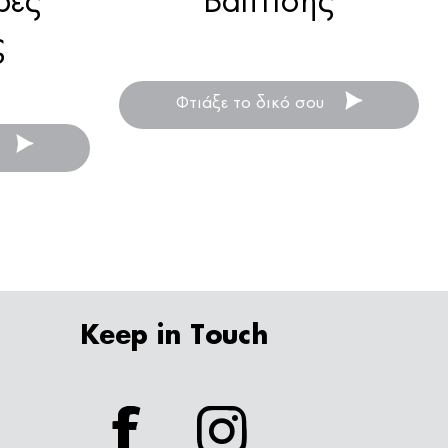
ρες
Βάπτισης
ς
Ξύλινη μπομπονιέρα βάπτισης .
τισης .
Φτιάξε το δικό σου
Keep in Touch
facebook
instagram