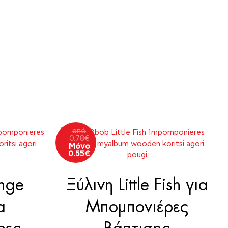
από
0.78
€
Μόνο
0.55
€
nge
Ξύλινη Little Fish για
α
Μπομπονιέρες