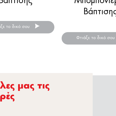
Βάπτισης
Μπομπονιέ
Βάπτιση
 μπομπονιέρα βάπτισης .
Ξύλινη μπομπονιέρα βάπ
άξε το δικό σου
Φτιάξε το δικό σου
ες µας τις
ρές