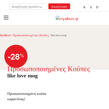
Αναζήτηση
Αναζήτηση
για:
open
myalbum.gr
Print your memories online!
MyAlbum
/
Προσωποποιημένες Κούπες
/ like love mug
-28
%
Προσωποποιημένες Κούπες
like love mug
Προσωποποιημένη κούπα
καραντίνας!