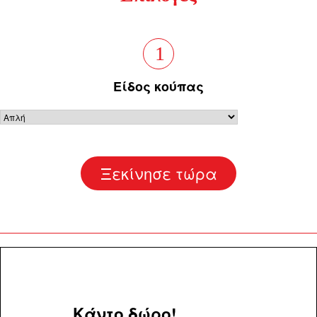
1
Είδος κούπας
Ξεκίνησε τώρα
Κάντο δώρο!