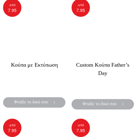
από
από
7.95
7.95
Κούπα με Εκτύπωση
Custom Κούπα Father’s
Day
Δημιούργησε ένα ξεχωριστό
δώρο για την γιορτή της
Ένα μοναδικό δώρο για τη
μητέρας!
γιορτή του πατέρα!
Φτιάξε το δικό σου
Φτιάξε το δικό σου
από
από
7.95
7.95