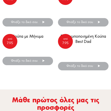
Δημιούργησε ένα ξεχωριστό
Δημιούργησε ένα ξεχωριστό
δώρο για την γιορτή της
δώρο για την γιορτή της
μητέρας!
μητέρας!
Φτιάξε το δικό σου
Φτιάξε το δικό σου
Κούπα με Μήνυμα
Προσωποποιημένη Κούπα
από
από
Best Dad
7.95
7.95
Το πιο ξεχωριστό δώρο για τη
σχολική χρονιά που έρχεται!
Ένα μοναδικό δώρο για τη
γιορτή του πατέρα!
Φτιάξε το δικό σου
Φτιάξε το δικό σου
Μάθε πρώτος όλες µας τις
προσφορές