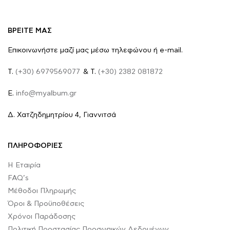
ΒΡΕΙΤΕ ΜΑΣ
Επικοινωνήστε μαζί μας μέσω τηλεφώνου ή e-mail.
Τ.
(+30) 6979569077
& Τ.
(+30) 2382 081872
E.
info@myalbum.gr
Δ. Χατζηδημητρίου 4, Γιαννιτσά
ΠΛΗΡΟΦΟΡΙΕΣ
Η Εταιρία
FAQ’s
Μέθοδοι Πληρωμής
Όροι & Προϋποθέσεις
Χρόνοι Παράδοσης
Πολιτική Προστασίας Προσωπικών Δεδομένων