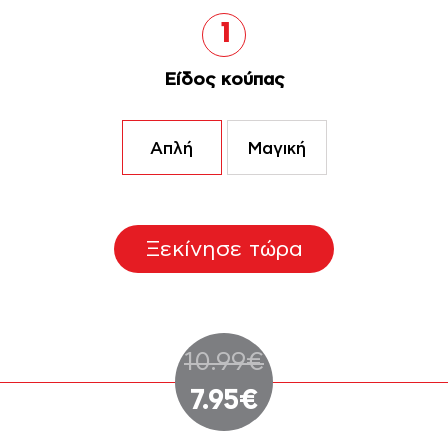
1
Είδος κούπας
Απλή
Μαγική
Ξεκίνησε τώρα
Original
10.99
€
Η
price
7.95
€
τρέχουσα
was: