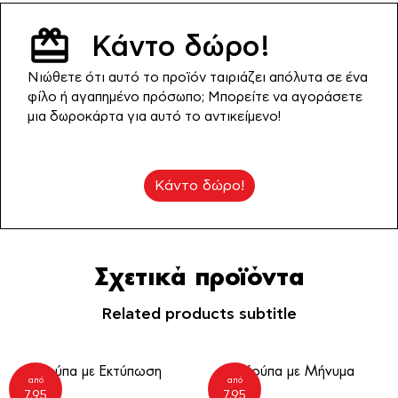
τιμή
10.99€.
Κάντο δώρο!
είναι:
Νιώθετε ότι αυτό το προϊόν ταιριάζει απόλυτα σε ένα
7.95€.
φίλο ή αγαπημένο πρόσωπο; Μπορείτε να αγοράσετε
μια δωροκάρτα για αυτό το αντικείμενο!
Κάντο δώρο!
Σχετικά προϊόντα
Related products subtitle
Κούπα με Εκτύπωση
Κούπα με Μήνυμα
από
από
7.95
7.95