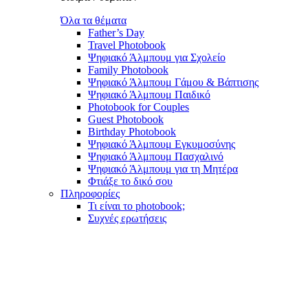
Όλα τα θέματα
Father’s Day
Travel Photobook
Ψηφιακό Άλμπουμ για Σχολείο
Family Photobook
Ψηφιακό Άλμπουμ Γάμου & Βάπτισης
Ψηφιακό Άλμπουμ Παιδικό
Photobook for Couples
Guest Photobook
Birthday Photobook
Ψηφιακό Άλμπουμ Εγκυμοσύνης
Ψηφιακό Άλμπουμ Πασχαλινό
Ψηφιακό Άλμπουμ για τη Μητέρα
Φτιάξε το δικό σου
Πληροφορίες
Τι είναι το photobook;
Συχνές ερωτήσεις