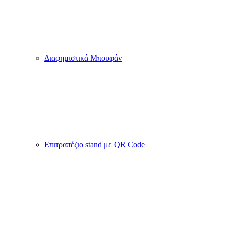
Διαφημιστικά Μπουφάν
Επιτραπέζιο stand με QR Code