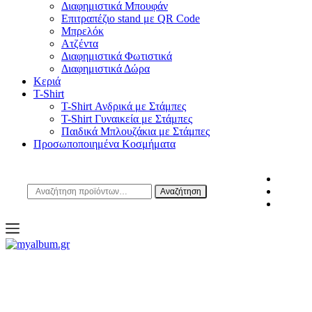
Διαφημιστικά Μπουφάν
Επιτραπέζιο stand με QR Code
Μπρελόκ
Ατζέντα
Διαφημιστικά Φωτιστικά
Διαφημιστικά Δώρα
Κεριά
T-Shirt
T-Shirt Ανδρικά με Στάμπες
T-Shirt Γυναικεία με Στάμπες
Παιδικά Μπλουζάκια με Στάμπες
Προσωποποιημένα Κοσμήματα
Αναζήτηση
Αναζήτηση
για:
open
myalbum.gr
Print your memories online!