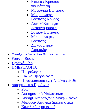
Ετικέτες Κρασιού
για Βάπτιση
Μαξιλάρια Βάπτισης
Μπομπονιέρες
Βάπτισης Κούπες
Αυτοκόλλητα για
Σαπουνόφουσκες
Σουπλά Βάπτισης
Μπομπονιέρες
Βάπτισης
Διακοσμητικά
Λαμπάδας
Φτιάξε το Δικό σου Φωτιστικό Led
Forever Roses
Σχολικά Είδη
ΗΜΕΡΟΛΟΓΙΑ
Ημερολόγια
Ξύλινα Ημερολόγια
Προσωποποιημένες Ατζέντες 2026
Διαφημιστικά Προϊοντα
Polo
Διαφημιστικά Μπλουζάκια
Διαφημ. Μπλουζάκια Μακρυμάνικα
Μπουφάν Αμάνικα Διαφημιστικά
Καπέλα Διαφημιστικά