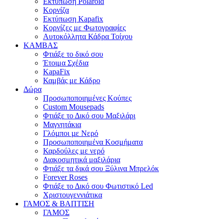
Εκτύπωση Polaroid
Κορνίζα
Εκτύπωση Kapafix
Κορνίζες με Φωτογραφίες
Αυτοκόλλητα Κάδρα Τοίχου
ΚΑΜΒΑΣ
Φτιάξε το δικό σου
Έτοιμα Σχέδια
KapaFix
Καμβάς με Κάδρο
Δώρα
Προσωποποιημένες Κούπες
Custom Mousepads
Φτιάξε το Δικό σου Μαξιλάρι
Μαγνητάκια
Γλόµποι µε Νερό
Προσωποποιημένα Κοσμήματα
Καρδούλες με νερό
Διακοσμητικά μαξιλάρια
Φτιάξε τα δικά σου Ξύλινα Μπρελόκ
Forever Roses
Φτιάξε το Δικό σου Φωτιστικό Led
Χριστουγεννιάτικα
ΓΑΜΟΣ & ΒΑΠΤΙΣΗ
ΓΑΜΟΣ