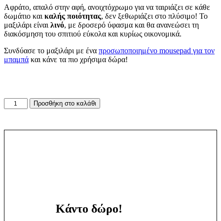
Αφράτο, απαλό στην αφή, ανοιχτόχρωμο για να ταιριάζει σε κάθε
δωμάτιο και
καλής ποιότητας
, δεν ξεθωριάζει στο πλύσιμο! Το
μαξιλάρι είναι
λινό
, με δροσερό ύφασμα και θα ανανεώσει τη
διακόσμηση του σπιτιού εύκολα και κυρίως οικονομικά.
Συνδύασε το μαξιλάρι με ένα
προσωποποιημένο mousepad για τον
μπαμπά
και κάνε τα πιο χρήσιμα δώρα!
Μαξιλάρι
Προσθήκη στο καλάθι
Μπαμπά
ποσότητα
Κάντο δώρο!