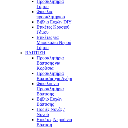
Προσκλητήρια
Γάμου
Φάκελος
προσκλητηριου
Βιβλία Ευχών DIY
Ετικέτες Κρασιού
Γάμου
Ετικέτες για
Μπουκάλια Νερού
Γάμου
ΒΑΠΤΙΣΗ
Προσκλητήρια
Βάπτισης για
Κορίτσια
Προσκλητήρια
Βάπτισης για Αγόρι
Φάκελοι για
Προσκλητήρια
Βάπτισης
Βιβλίο Ευχών
Βάπτισης
Ποδιές Νονάς /
Νονού
Ετικέτες Νερού για
Βάπτιση