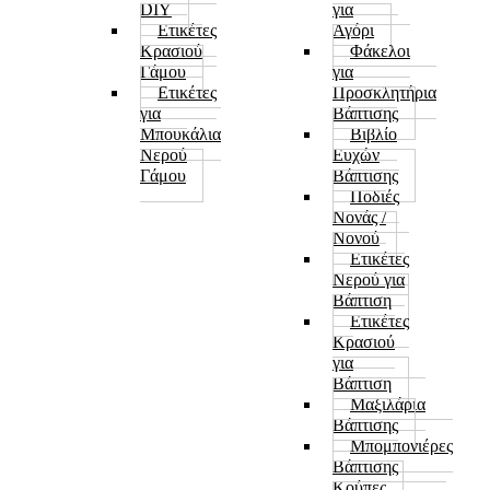
DIY
για
Ετικέτες
Αγόρι
Κρασιού
Φάκελοι
Γάμου
για
Ετικέτες
Προσκλητήρια
για
Βάπτισης
Μπουκάλια
Βιβλίο
Νερού
Ευχών
Γάμου
Βάπτισης
Ποδιές
Νονάς /
Νονού
Ετικέτες
Νερού για
Βάπτιση
Ετικέτες
Κρασιού
για
Βάπτιση
Μαξιλάρια
Βάπτισης
Μπομπονιέρες
Βάπτισης
Κούπες