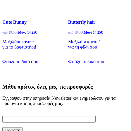
Cute Bunny
Butterfly hair
από
19.00
€
Μόνο
14.25
€
από
19.00
€
Μόνο
14.25
€
Μαξιλάρι καναπέ
Μαξιλάρι καναπέ
για το βαφτιστήρι!
για τη φίλη σου!
Φτιάξε το δικό σου
Φτιάξε το δικό σου
Μάθε πρώτος όλες µας τις προσφορές
Εγγράψου στην υπηρεσία Newsletter και ενημερώσου για τα
προϊόντα και τις προσφορές μας.
email
Εγγραφή