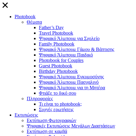
close
Photobook
Θέματα
Father’s Day
Travel Photobook
Ψηφιακό Άλμπουμ για Σχολείο
Family Photobook
Ψηφιακό Άλμπουμ Γάμου & Βάπτισης
Ψηφιακό Άλμπουμ Παιδικό
Photobook for Couples
Guest Photobook
Birthday Photobook
Ψηφιακό Άλμπουμ Εγκυμοσύνης
Ψηφιακό Άλμπουμ Πασχαλινό
Ψηφιακό Άλμπουμ για τη Μητέρα
Φτιάξε το δικό σου
Πληροφορίες
Τι είναι το photobook;
Συχνές ερωτήσεις
Εκτυπώσεις
Εκτύπωση Φωτογραφιών
Ψηφιακές Εκτυπώσεις Μεγάλων Διαστάσεων
Εκτύπωση σε καμβά